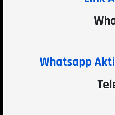
Wha
Whatsapp Akti
Tel