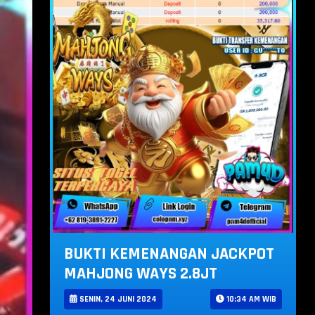
BUKTI KEMENANGAN JACKPOT
MAHJONG WAYS 2.8JT
SENIN, 24 JUNI 2024
10:34 AM WIB