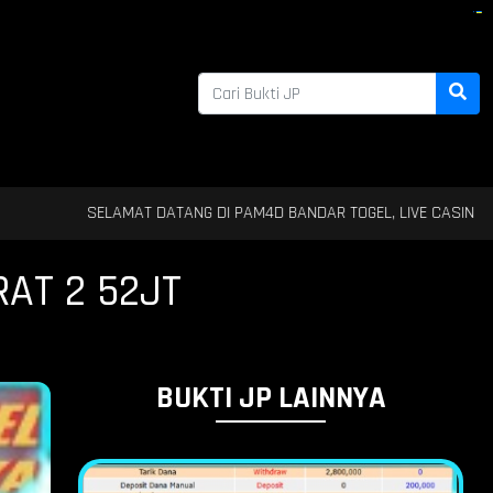
togel togel
pam4d
pam4d
pam4d
pam4d
pam4d
pam4d
pam4d
pam4d
pam4d
pam4d
pam4d
pam4d
pam4d
pam4d
pam4d
pam4d
pam4d
pam4d
pam4d
pam4d
pam4d
pam4d
pam4d
pam4d
pam4d
pam4d
pam4d
pam4d
pam4d
pam4d
pam4d
pam4d
pam4d
pam4d
pam4d
pam4d
pam4d
pam4d
pam4d
pam4d
pam4d
pam4d
pam4d
pam4d
pam4d
pam4d
AMAT DATANG DI PAM4D BANDAR TOGEL, LIVE CASINO & SLOT TERBAIK 
AT 2 52JT
BUKTI JP LAINNYA