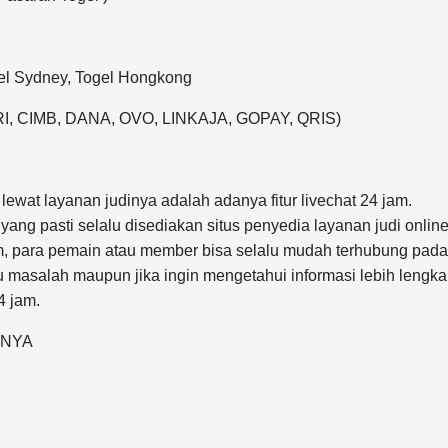
gel Sydney, Togel Hongkong
RI, CIMB, DANA, OVO, LINKAJA, GOPAY, QRIS)
ewat layanan judinya adalah adanya fitur livechat 24 jam.
 yang pasti selalu disediakan situs penyedia layanan judi onlin
m, para pemain atau member bisa selalu mudah terhubung pada
 masalah maupun jika ingin mengetahui informasi lebih lengk
4 jam.
ONYA