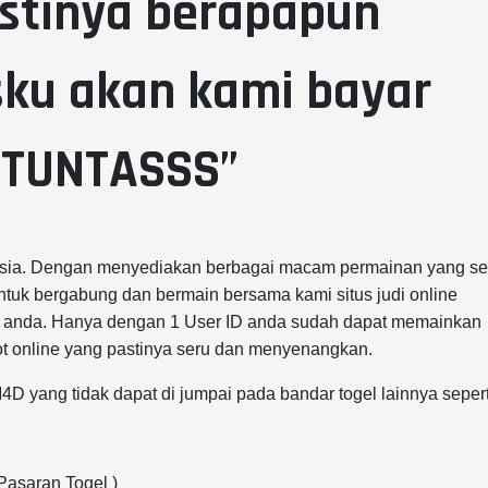
stinya berapapun
ku akan kami bayar
 TUNTASSS”
nesia. Dengan menyediakan berbagai macam permainan yang se
ntuk bergabung dan bermain bersama kami situs judi online
anda. Hanya dengan 1 User ID anda sudah dapat memainkan
ot online yang pastinya seru dan menyenangkan.
4D yang tidak dapat di jumpai pada bandar togel lainnya seperti
Pasaran Togel )