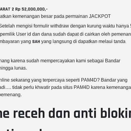
RAT 2 Rp 52,000,000,-
dapatkan kemenangan besar pada permainan JACKPOT
etelah mengisi formulir withdraw dengan kurung waktu hanya 
emilik User id dan dana sudah dapat di cairkan oleh pemenan
SAH
embayaran yang
yang langsung di dapatkan melaui tanda
ang karena sudah mempercayakan kami sebagai Bandar
ingga lunas.
nline sekarang yang terpercaya seperti PAM4D? Bandar yang
adi…. tidak perlu khwatir pada situs PAM4D karena kemenang
 pemenang.
e receh dan anti bloki