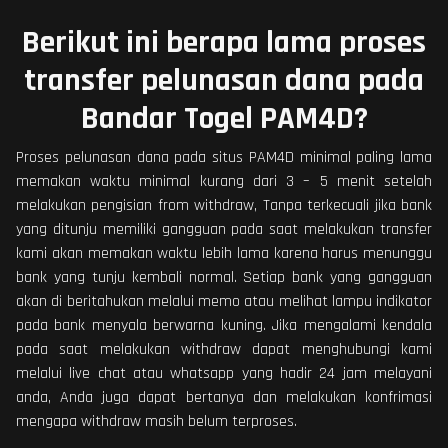
Berikut ini berapa lama proses
transfer pelunasan dana pada
Bandar Togel PAM4D?
Proses pelunasan dana pada situs PAM4D minimal paling lama
memakan waktu minimal kurang dari 3 – 5 menit setelah
melakukan pengisian from withdraw, Tanpa terkecuali jika bank
yang ditunju memiliki gangguan pada saat melakukan transfer
kami akan memakan waktu lebih lama karena harus menunggu
bank yang tunju kembali normal. Setiap bank yang gangguan
akan di beritahukan melalui memo atau melihat lampu indikator
pada bank menyala berwarna kuning. Jika mengalami kendala
pada saat melakukan withdraw dapat menghubungi kami
melalui live chat atau whatsapp yang hadir 24 jam melayani
anda, Anda juga dapat bertanya dan melakukan konfrimasi
mengapa withdraw masih belum terproses.