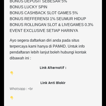
BONUS DEPOSIT SEBESAR 5%
BONUS LUCKY SPIN
BONUS CASHBACK SLOT GAMES 5%
BONUS REFFERENSI 1% SEUMUR HIDUP
BONUS ROLLINGAN SLOT & LIVEGAMES 0.3%
EVENT EXCLUSIVE SETIAP HARINYA
Ayo segera daftarkan diri anda pada situs
terpercaya kami hanya di PAM4D. Untuk info
pendaftaran lebih lanjut boleh hubungi kontak
dibawah ini :
Link Alternatif :
Link Anti Blokir
Whatsapp : <br