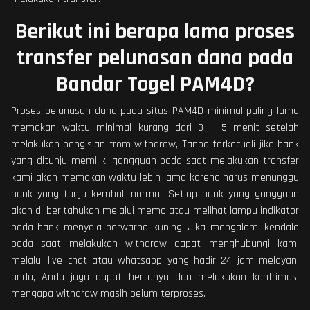
Berikut ini berapa lama proses
transfer pelunasan dana pada
Bandar Togel PAM4D?
Proses pelunasan dana pada situs PAM4D minimal paling lama
memakan waktu minimal kurang dari 3 – 5 menit setelah
melakukan pengisian from withdraw, Tanpa terkecuali jika bank
yang ditunju memiliki gangguan pada saat melakukan transfer
kami akan memakan waktu lebih lama karena harus menunggu
bank yang tunju kembali normal. Setiap bank yang gangguan
akan di beritahukan melalui memo atau melihat lampu indikator
pada bank menyala berwarna kuning. Jika mengalami kendala
pada saat melakukan withdraw dapat menghubungi kami
melalui live chat atau whatsapp yang hadir 24 jam melayani
anda, Anda juga dapat bertanya dan melakukan konfrimasi
mengapa withdraw masih belum terproses.