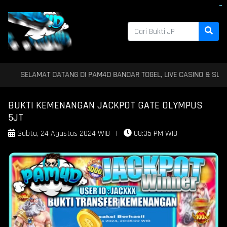
togel togel
pam4d
pam4d
pam4d
pam4d
pam4d
pam4d
pam4d
pam4d
pam4d
pam4d
pam4d
pam4d
pam4d
pam4d
pam4d
pam4d
pam4d
pam4d
pam4d
pam4d
pam4d
pam4d
pam4d
pam4d
pam4d
pam4d
pam4d
pam4d
pam4d
pam4d
pam4d
pam4d
pam4d
pam4d
pam4d
pam4d
pam4d
pam4d
pam4d
pam4d
pam4d
pam4d
pam4d
pam4d
pam4d
pam4d
SELAMAT DATANG DI PAM4D BANDAR TOGEL, LIVE CASINO & SLOT TERBA
BUKTI KEMENANGAN JACKPOT GATE OLYMPUS
5JT
Sabtu, 24 Agustus 2024 WIB
|
08:35 PM WIB