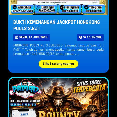
BUKTI KEMENANGAN JACKPOT HONGKONG
POOLS 3.8JT
SENIN, 24 JUNI 2024
10:34 AM WIB
HONGKONG POOLS Rp 3.800.000.,- Selamat kepada User id :
RAN**** Telah berhasil mendapatkan kemenangan besar pada
permainan HONGKONG POOLS kemenangan . . .
Lihat selengkapnya