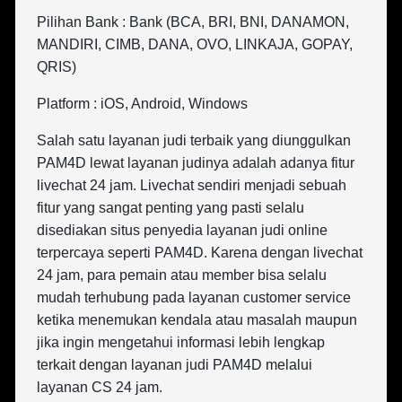
Pilihan Bank : Bank (BCA, BRI, BNI, DANAMON,
MANDIRI, CIMB, DANA, OVO, LINKAJA, GOPAY,
QRIS)
Platform : iOS, Android, Windows
Salah satu layanan judi terbaik yang diunggulkan
PAM4D lewat layanan judinya adalah adanya fitur
livechat 24 jam. Livechat sendiri menjadi sebuah
fitur yang sangat penting yang pasti selalu
disediakan situs penyedia layanan judi online
terpercaya seperti PAM4D. Karena dengan livechat
24 jam, para pemain atau member bisa selalu
mudah terhubung pada layanan customer service
ketika menemukan kendala atau masalah maupun
jika ingin mengetahui informasi lebih lengkap
terkait dengan layanan judi PAM4D melalui
layanan CS 24 jam.