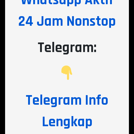
Whatsapp Aktif
24 Jam Nonstop
Telegram:
Telegram Info
Lengkap