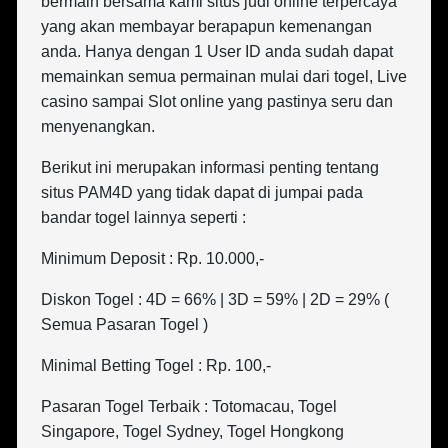
bermain bersama kami situs judi online terpercaya
yang akan membayar berapapun kemenangan
anda. Hanya dengan 1 User ID anda sudah dapat
memainkan semua permainan mulai dari togel, Live
casino sampai Slot online yang pastinya seru dan
menyenangkan.
Berikut ini merupakan informasi penting tentang
situs PAM4D yang tidak dapat di jumpai pada
bandar togel lainnya seperti :
Minimum Deposit : Rp. 10.000,-
Diskon Togel : 4D = 66% | 3D = 59% | 2D = 29% (
Semua Pasaran Togel )
Minimal Betting Togel : Rp. 100,-
Pasaran Togel Terbaik : Totomacau, Togel
Singapore, Togel Sydney, Togel Hongkong