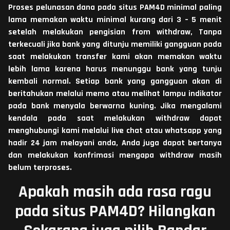
Proses pelunasan dana pada situs PAM4D minimal paling
lama memakan waktu minimal kurang dari 3 – 5 menit
setelah melakukan pengisian from withdraw, Tanpa
terkecuali jika bank yang ditunju memiliki gangguan pada
saat melakukan transfer kami akan memakan waktu
lebih lama karena harus menunggu bank yang tunju
kembali normal. Setiap bank yang gangguan akan di
beritahukan melalui memo atau melihat lampu indikator
pada bank menyala berwarna kuning. Jika mengalami
kendala pada saat melakukan withdraw dapat
menghubungi kami melalui live chat atau whatsapp yang
hadir 24 jam melayani anda, Anda juga dapat bertanya
dan melakukan konfrimasi mengapa withdraw masih
belum terproses.
Apakah masih ada rasa ragu
pada situs PAM4D? Hilangkan