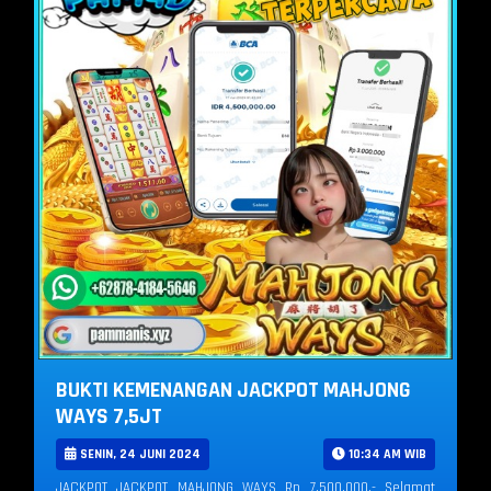
BUKTI KEMENANGAN JACKPOT MAHJONG
WAYS 7,5JT
SENIN, 24 JUNI 2024
10:34 AM WIB
JACKPOT JACKPOT MAHJONG WAYS Rp 7.500.000,- Selamat