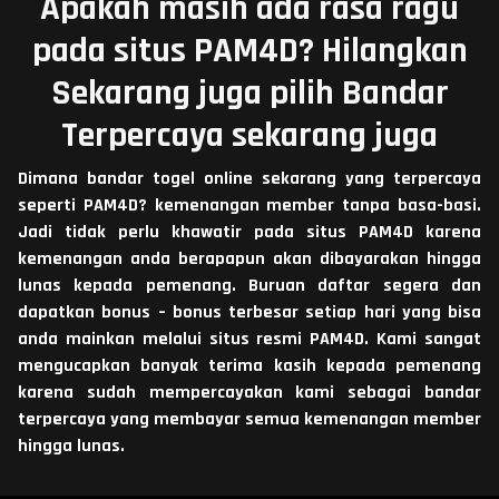
Apakah masih ada rasa ragu
pada situs PAM4D? Hilangkan
Sekarang juga pilih Bandar
Terpercaya sekarang juga
Dimana bandar togel online sekarang yang terpercaya
seperti PAM4D? kemenangan member tanpa basa-basi.
Jadi tidak perlu khawatir pada situs PAM4D karena
kemenangan anda berapapun akan dibayarakan hingga
lunas kepada pemenang. Buruan daftar segera dan
dapatkan bonus – bonus terbesar setiap hari yang bisa
anda mainkan melalui situs resmi PAM4D. Kami sangat
mengucapkan banyak terima kasih kepada pemenang
karena sudah mempercayakan kami sebagai bandar
terpercaya yang membayar semua kemenangan member
hingga lunas.