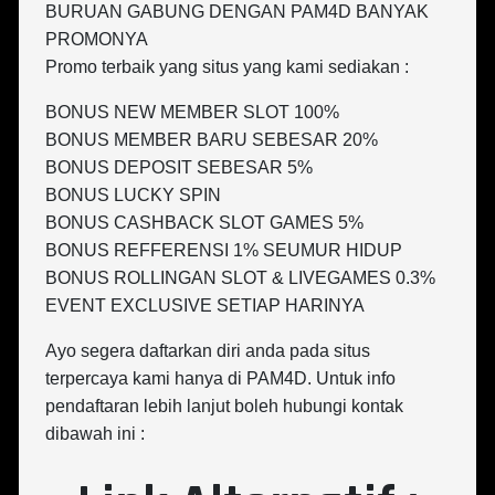
BURUAN GABUNG DENGAN PAM4D BANYAK
PROMONYA
Promo terbaik yang situs yang kami sediakan :
BONUS NEW MEMBER SLOT 100%
BONUS MEMBER BARU SEBESAR 20%
BONUS DEPOSIT SEBESAR 5%
BONUS LUCKY SPIN
BONUS CASHBACK SLOT GAMES 5%
BONUS REFFERENSI 1% SEUMUR HIDUP
BONUS ROLLINGAN SLOT & LIVEGAMES 0.3%
EVENT EXCLUSIVE SETIAP HARINYA
Ayo segera daftarkan diri anda pada situs
terpercaya kami hanya di PAM4D. Untuk info
pendaftaran lebih lanjut boleh hubungi kontak
dibawah ini :