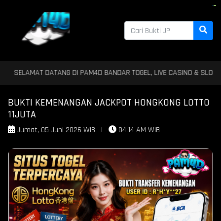
togel togel
pam4d
pam4d
pam4d
pam4d
pam4d
pam4d
pam4d
pam4d
pam4d
pam4d
pam4d
pam4d
pam4d
pam4d
pam4d
pam4d
pam4d
pam4d
pam4d
pam4d
pam4d
pam4d
pam4d
pam4d
pam4d
pam4d
pam4d
pam4d
pam4d
pam4d
pam4d
pam4d
pam4d
pam4d
pam4d
pam4d
pam4d
pam4d
pam4d
pam4d
pam4d
pam4d
pam4d
pam4d
pam4d
pam4d
pam4d
AMAT DATANG DI PAM4D BANDAR TOGEL, LIVE CASINO & SLOT TERBAIK 
BUKTI KEMENANGAN JACKPOT HONGKONG LOTTO
11JUTA
Jumat, 05 Juni 2026 WIB
|
04:14 AM WIB