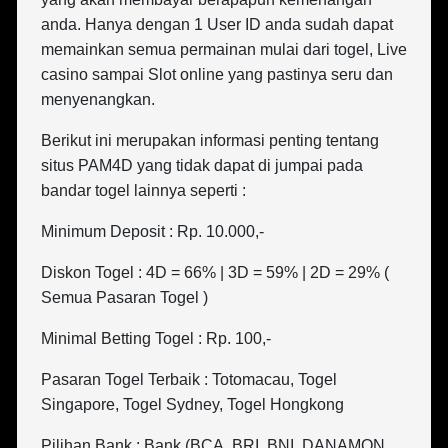
anda. Hanya dengan 1 User ID anda sudah dapat
memainkan semua permainan mulai dari togel, Live
casino sampai Slot online yang pastinya seru dan
menyenangkan.
Berikut ini merupakan informasi penting tentang
situs PAM4D yang tidak dapat di jumpai pada
bandar togel lainnya seperti :
Minimum Deposit : Rp. 10.000,-
Diskon Togel : 4D = 66% | 3D = 59% | 2D = 29% (
Semua Pasaran Togel )
Minimal Betting Togel : Rp. 100,-
Pasaran Togel Terbaik : Totomacau, Togel
Singapore, Togel Sydney, Togel Hongkong
Pilihan Bank : Bank (BCA, BRI, BNI, DANAMON,