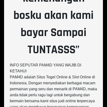
bosku akan kami
bayar Sampai
TUNTASSS”
INFO SEPUTAR PAM4D YANG WAJIB DI
KETAHUI
PAM4D adalah Situs Togel Online & Slot Online di
Indonesia. Dengan menyediakan berbagai macam
permainan yang seru dan menarik di PAM4D, maka
anda tidak perlu ragu lagi untuk bergabung dan
bermain bersama kami situs judi online terpercaya
yang akan membayar berapapun kemenangan