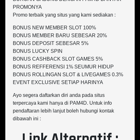
PROMONYA
Promo terbaik yang situs yang kami sediakan :
BONUS NEW MEMBER SLOT 100%
BONUS MEMBER BARU SEBESAR 20%
BONUS DEPOSIT SEBESAR 5%
BONUS LUCKY SPIN
BONUS CASHBACK SLOT GAMES 5%
BONUS REFFERENSI 1% SEUMUR HIDUP
BONUS ROLLINGAN SLOT & LIVEGAMES 0.3%
EVENT EXCLUSIVE SETIAP HARINYA
Ayo segera daftarkan diri anda pada situs
terpercaya kami hanya di PAM4D. Untuk info
pendaftaran lebih lanjut boleh hubungi kontak
dibawah ini :
Link Alternatif :