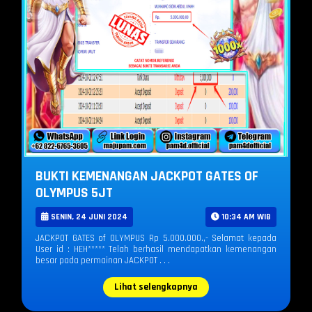
BUKTI KEMENANGAN JACKPOT GATES OF
OLYMPUS 5JT
SENIN, 24 JUNI 2024
10:34 AM WIB
JACKPOT GATES of OLYMPUS Rp 5.000.000.,- Selamat kepada
User id : HEH***** Telah berhasil mendapatkan kemenangan
besar pada permainan JACKPOT . . .
Lihat selengkapnya