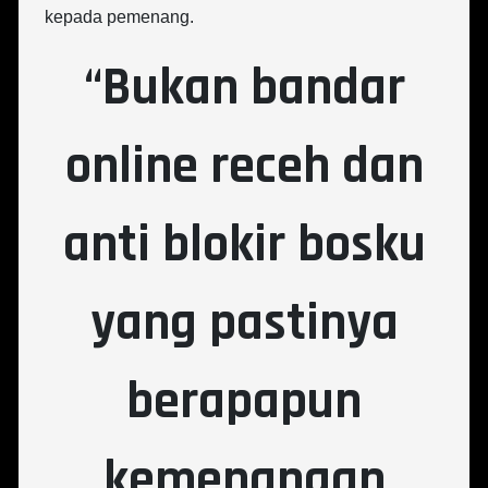
kepada pemenang.
“Bukan bandar
online receh dan
anti blokir bosku
yang pastinya
berapapun
kemenangan