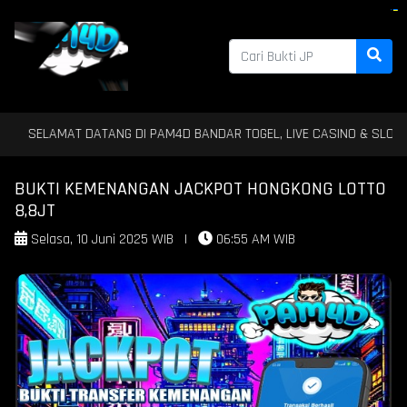
togel togel
pam4d
pam4d
pam4d
pam4d
pam4d
pam4d
pam4d
pam4d
pam4d
pam4d
pam4d
pam4d
pam4d
pam4d
pam4d
pam4d
pam4d
pam4d
pam4d
pam4d
pam4d
pam4d
pam4d
pam4d
pam4d
pam4d
pam4d
pam4d
pam4d
pam4d
pam4d
pam4d
pam4d
pam4d
pam4d
pam4d
pam4d
pam4d
pam4d
pam4d
pam4d
pam4d
pam4d
pam4d
pam4d
pam4d
LAMAT DATANG DI PAM4D BANDAR TOGEL, LIVE CASINO & SLOT TERBAIK
BUKTI KEMENANGAN JACKPOT HONGKONG LOTTO
8,8JT
Selasa, 10 Juni 2025 WIB
|
06:55 AM WIB