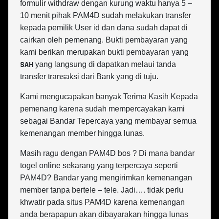
formulir withdraw dengan kurung waktu hanya 5 –
10 menit pihak PAM4D sudah melakukan transfer
kepada pemilik User id dan dana sudah dapat di
cairkan oleh pemenang. Bukti pembayaran yang
kami berikan merupakan bukti pembayaran yang
SAH
yang langsung di dapatkan melaui tanda
transfer transaksi dari Bank yang di tuju.
Kami mengucapakan banyak Terima Kasih Kepada
pemenang karena sudah mempercayakan kami
sebagai Bandar Tepercaya yang membayar semua
kemenangan member hingga lunas.
Masih ragu dengan PAM4D bos ? Di mana bandar
togel online sekarang yang terpercaya seperti
PAM4D? Bandar yang mengirimkan kemenangan
member tanpa bertele – tele. Jadi…. tidak perlu
khwatir pada situs PAM4D karena kemenangan
anda berapapun akan dibayarakan hingga lunas