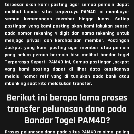
terbesar akan kami posting agar semua pemain dapat
melihat bandar situs terpercaya PAM4D ini membayar
semua kemenangan member hingga lunas. Setiap
postingan yang kami posting akan kami lakukan sensor
pada nomor rekening 4 digit dan nama rekening untuk
menjaga privasi dan kerahasiaan member. Postingan
Jackpot yang kami posting agar member atau pemain
yang belum pernah bermain bisa melihat bandar togel
Terpercaya
Seperti PAM4D ini, Semua postingan jackpot
yang kami posting dapat di lihat data keasliannya
melalui nomor reff yang di tunjukan pada bank atau
mbanking saat kita melakukan transfer.
Berikut ini berapa lama proses
transfer pelunasan dana pada
Bandar Togel PAM4D?
Proses pelunasan dana pada situs PAM4D minimal paling