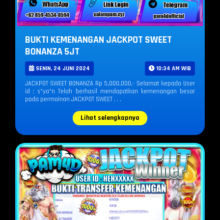
BUKTI KEMENANGAN JACKPOT SWEET
BONANZA 5JT
SENIN, 24 JUNI 2024
10:34 AM WIB
JACKPOT SWEET BONANZA Rp 5,000,000,- Selamat kepada User
id : s*ya*n Telah berhasil mendapatkan kemenangan besar
pada permainan JACKPOT SWEET . . .
Lihat selengkapnya