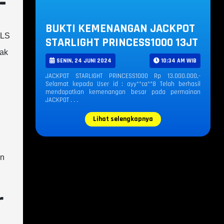
-
BUKTI KEMENANGAN JACKPOT
OLS
STARLIGHT PRINCESS1000 13JT
hak
SENIN, 24 JUNI 2024
10:34 AM WIB
JACKPOT STARLIGHT PRINCESS1000 Rp 13.000.000,-
Selamat kepada User id : ayy**ca**8 Telah berhasil
mendapatkan kemenangan besar pada permainan
JACKPOT . . .
Lihat selengkapnya
an
r