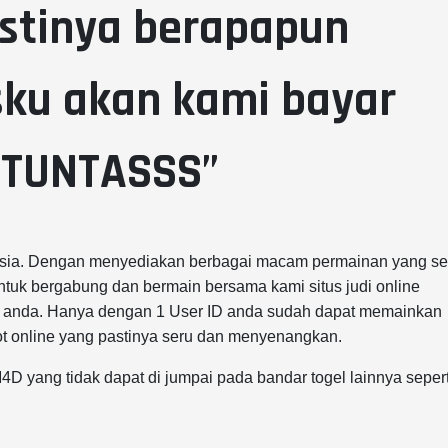
stinya berapapun
ku akan kami bayar
 TUNTASSS”
nesia. Dengan menyediakan berbagai macam permainan yang se
ntuk bergabung dan bermain bersama kami situs judi online
anda. Hanya dengan 1 User ID anda sudah dapat memainkan
ot online yang pastinya seru dan menyenangkan.
4D yang tidak dapat di jumpai pada bandar togel lainnya seperti