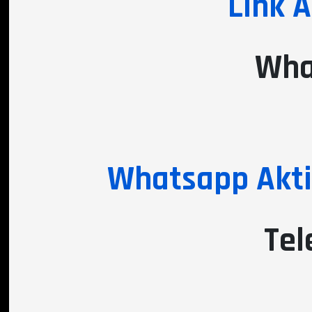
Link A
Wha
Whatsapp Akti
Tel