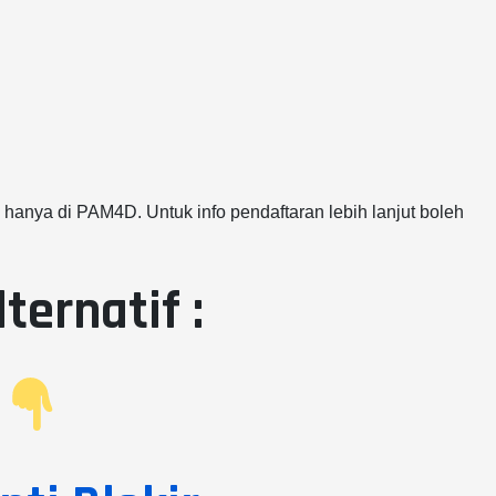
i hanya di PAM4D. Untuk info pendaftaran lebih lanjut boleh
lternatif :