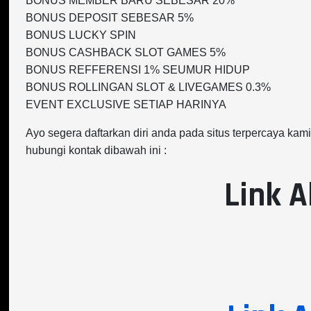
BONUS MEMBER BARU SEBESAR 20%
BONUS DEPOSIT SEBESAR 5%
BONUS LUCKY SPIN
BONUS CASHBACK SLOT GAMES 5%
BONUS REFFERENSI 1% SEUMUR HIDUP
BONUS ROLLINGAN SLOT & LIVEGAMES 0.3%
EVENT EXCLUSIVE SETIAP HARINYA
Ayo segera daftarkan diri anda pada situs terpercaya kam
hubungi kontak dibawah ini :
Link A