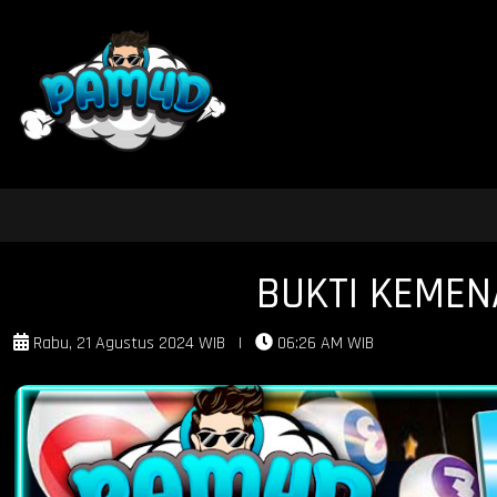
BUKTI KEMEN
Rabu, 21 Agustus 2024 WIB
|
06:26 AM WIB