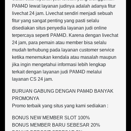
PAM4D lewat layanan judinya adalah adanya fitur
livechat 24 jam. Livechat sendiri menjadi sebuah
fitur yang sangat penting yang pasti selalu
disediakan situs penyedia layanan judi online
terpercaya seperti PAM4D. Karena dengan livechat
24 jam, para pemain atau member bisa selalu
mudah terhubung pada layanan customer service
ketika menemukan kendala atau masalah maupun
jika ingin mengetahui informasi lebih lengkap
terkait dengan layanan judi PAM4D melalui
layanan CS 24 jam.
BURUAN GABUNG DENGAN PAM4D BANYAK
PROMONYA
Promo terbaik yang situs yang kami sediakan :
BONUS NEW MEMBER SLOT 100%
BONUS MEMBER BARU SEBESAR 20%