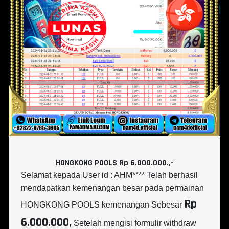
HONGKONG POOLS Rp 6.000.000.,-
Selamat kepada User id : AHM**** Telah berhasil
mendapatkan kemenangan besar pada permainan
Rp
HONGKONG POOLS kemenangan Sebesar
6.000.000,
Setelah mengisi formulir withdraw