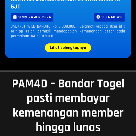
5JT
SENIN, 24 JUNI 2024
10:34 AM WIB
JACKPOT WILD BANDITO Rp 5.000.000,- Selamat kepada User id :
re***pp Telah berhasil mendapatkan kemenangan besar pada
permainan JACKPOT WILD . . .
Lihat selengkapnya
PAM4D – Bandar Togel
pasti membayar
kemenangan member
hingga lunas