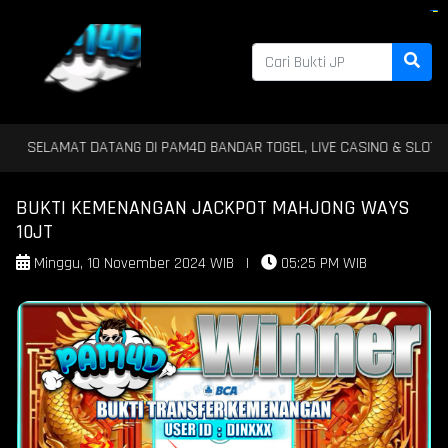
togel togel
PAM4D
PAM4D
PAM4D
PAM4D
PAM4D
PAM4D
PAM4D
PAM4D
PAM4D
PAM4D
PAM4D
pam4d
pam4d
pam4d
pam4d
pam4d
pam4d
pam4d
pam4d
pam4d
pam4d
pam4d
pam4d
pam4d
pam4d
pam4d
pam4d
pam4d
pam4d
pam4d
pam4d
pam4d
pam4d
pam4d
pam4d
pam4d
pam4d
pam4d
pam4d
pam4d
pam4d
pam4d
AMAT DATANG DI PAM4D BANDAR TOGEL, LIVE CASINO & SLOT TERBAIK 
BUKTI KEMENANGAN JACKPOT MAHJONG WAYS
10JT
Minggu, 10 November 2024 WIB
|
05:25 PM WIB