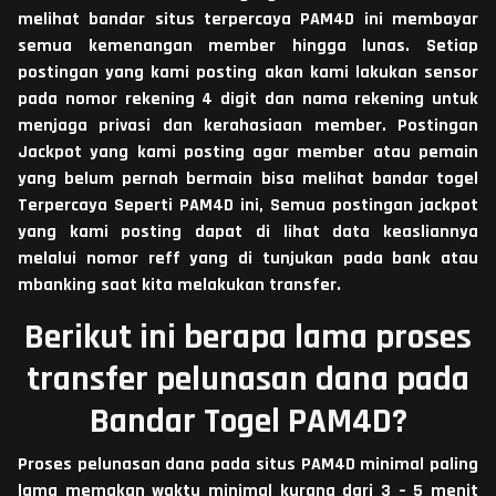
melihat bandar situs terpercaya PAM4D ini membayar
semua kemenangan member hingga lunas. Setiap
postingan yang kami posting akan kami lakukan sensor
pada nomor rekening 4 digit dan nama rekening untuk
menjaga privasi dan kerahasiaan member. Postingan
Jackpot yang kami posting agar member atau pemain
yang belum pernah bermain bisa melihat bandar togel
Terpercaya
Seperti PAM4D ini, Semua postingan jackpot
yang kami posting dapat di lihat data keasliannya
melalui nomor reff yang di tunjukan pada bank atau
mbanking saat kita melakukan transfer.
Berikut ini berapa lama proses
transfer pelunasan dana pada
Bandar Togel PAM4D?
Proses pelunasan dana pada situs PAM4D minimal paling
lama memakan waktu minimal kurang dari 3 – 5 menit