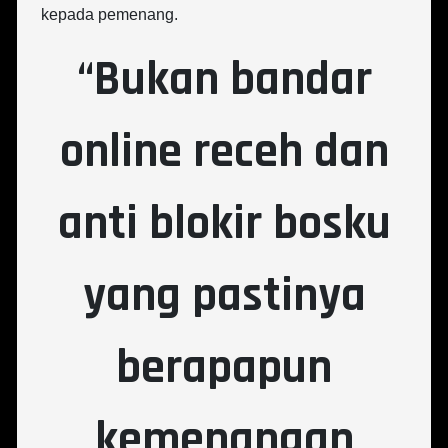
kepada pemenang.
“Bukan bandar
online receh dan
anti blokir bosku
yang pastinya
berapapun
kemenangan