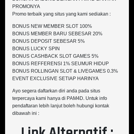
PROMONYA
Promo terbaik yang situs yang kami sediakan :
BONUS NEW MEMBER SLOT 100%
BONUS MEMBER BARU SEBESAR 20%
BONUS DEPOSIT SEBESAR 5%
BONUS LUCKY SPIN
BONUS CASHBACK SLOT GAMES 5%
BONUS REFFERENSI 1% SEUMUR HIDUP
BONUS ROLLINGAN SLOT & LIVEGAMES 0.3%
EVENT EXCLUSIVE SETIAP HARINYA
Ayo segera daftarkan diri anda pada situs
terpercaya kami hanya di PAM4D. Untuk info
pendaftaran lebih lanjut boleh hubungi kontak
dibawah ini :
Link Alternatif :