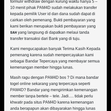
formulir withdraw dengan kurung waktu hanya 5 –
10 menit pihak PAM4D sudah melakukan transfer
kepada pemilik User id dan dana sudah dapat di
cairkan oleh pemenang. Bukti pembayaran yang
kami berikan merupakan bukti pembayaran yang
SAH
yang langsung di dapatkan melaui tanda
transfer transaksi dari Bank yang di tuju.
Kami mengucapakan banyak Terima Kasih Kepada
pemenang karena sudah mempercayakan kami
sebagai Bandar Tepercaya yang membayar semua
kemenangan member hingga lunas.
Masih ragu dengan PAM4D bos ? Di mana bandar
togel online sekarang yang terpercaya seperti
PAM4D? Bandar yang mengirimkan kemenangan
member tanpa bertele – tele. Jadi…. tidak perlu
khwatir pada situs PAM4D karena kemenangan
anda berapapun akan dibayarakan hingga lunas