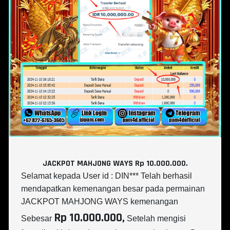
JACKPOT MAHJONG WAYS Rp 10.000.000.
Selamat kepada User id : DIN*** Telah berhasil
mendapatkan kemenangan besar pada permainan
JACKPOT MAHJONG WAYS kemenangan
Rp 10.000.000,
Sebesar
Setelah mengisi