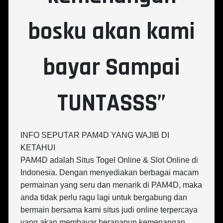
bosku akan kami
bayar Sampai
TUNTASSS”
INFO SEPUTAR PAM4D YANG WAJIB DI
KETAHUI
PAM4D adalah Situs Togel Online & Slot Online di
Indonesia. Dengan menyediakan berbagai macam
permainan yang seru dan menarik di PAM4D, maka
anda tidak perlu ragu lagi untuk bergabung dan
bermain bersama kami situs judi online terpercaya
yang akan membayar berapapun kemenangan