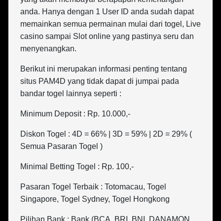
anda. Hanya dengan 1 User ID anda sudah dapat
memainkan semua permainan mulai dari togel, Live
casino sampai Slot online yang pastinya seru dan
menyenangkan.
Berikut ini merupakan informasi penting tentang
situs PAM4D yang tidak dapat di jumpai pada
bandar togel lainnya seperti :
Minimum Deposit : Rp. 10.000,-
Diskon Togel : 4D = 66% | 3D = 59% | 2D = 29% (
Semua Pasaran Togel )
Minimal Betting Togel : Rp. 100,-
Pasaran Togel Terbaik : Totomacau, Togel
Singapore, Togel Sydney, Togel Hongkong
Pilihan Bank : Bank (BCA, BRI, BNI, DANAMON,