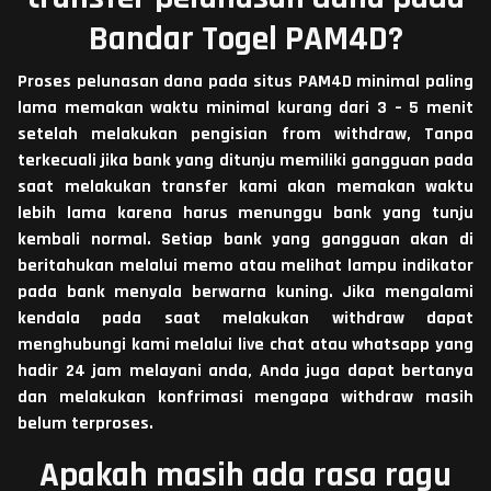
Bandar Togel PAM4D?
Proses pelunasan dana pada situs PAM4D minimal paling
lama memakan waktu minimal kurang dari 3 – 5 menit
setelah melakukan pengisian from withdraw, Tanpa
terkecuali jika bank yang ditunju memiliki gangguan pada
saat melakukan transfer kami akan memakan waktu
lebih lama karena harus menunggu bank yang tunju
kembali normal. Setiap bank yang gangguan akan di
beritahukan melalui memo atau melihat lampu indikator
pada bank menyala berwarna kuning. Jika mengalami
kendala pada saat melakukan withdraw dapat
menghubungi kami melalui live chat atau whatsapp yang
hadir 24 jam melayani anda, Anda juga dapat bertanya
dan melakukan konfrimasi mengapa withdraw masih
belum terproses.
Apakah masih ada rasa ragu