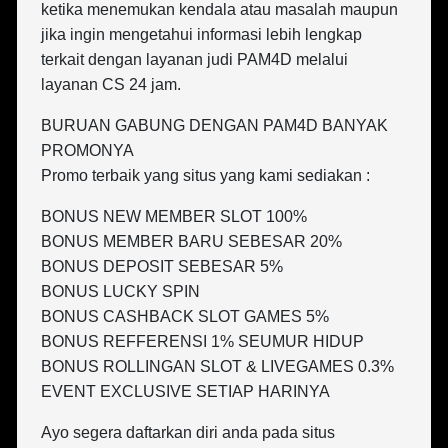
ketika menemukan kendala atau masalah maupun
jika ingin mengetahui informasi lebih lengkap
terkait dengan layanan judi PAM4D melalui
layanan CS 24 jam.
BURUAN GABUNG DENGAN PAM4D BANYAK
PROMONYA
Promo terbaik yang situs yang kami sediakan :
BONUS NEW MEMBER SLOT 100%
BONUS MEMBER BARU SEBESAR 20%
BONUS DEPOSIT SEBESAR 5%
BONUS LUCKY SPIN
BONUS CASHBACK SLOT GAMES 5%
BONUS REFFERENSI 1% SEUMUR HIDUP
BONUS ROLLINGAN SLOT & LIVEGAMES 0.3%
EVENT EXCLUSIVE SETIAP HARINYA
Ayo segera daftarkan diri anda pada situs