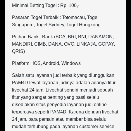
Minimal Betting Togel : Rp. 100,-
Pasaran Togel Terbaik : Totomacau, Togel
Singapore, Togel Sydney, Togel Hongkong
Pilihan Bank : Bank (BCA, BRI, BNI, DANAMON,
MANDIRI, CIMB, DANA, OVO, LINKAJA, GOPAY,
QRIS)
Platform : iOS, Android, Windows
Salah satu layanan judi terbaik yang diunggulkan
PAM4D lewat layanan judinya adalah adanya fitur
livechat 24 jam. Livechat sendiri menjadi sebuah
fitur yang sangat penting yang pasti selalu
disediakan situs penyedia layanan judi online
terpercaya seperti PAM4D. Karena dengan livechat
24 jam, para pemain atau member bisa selalu
mudah terhubung pada layanan customer service