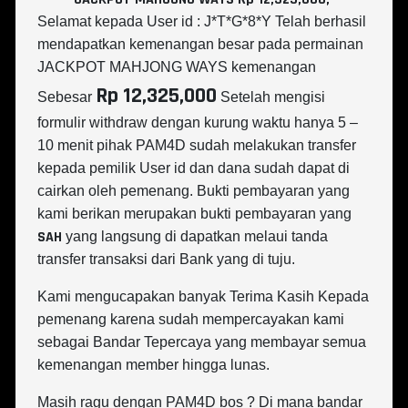
Selamat kepada User id : J*T*G*8*Y Telah berhasil
mendapatkan kemenangan besar pada permainan
JACKPOT MAHJONG WAYS kemenangan
Rp 12,325,000
Sebesar
Setelah mengisi
formulir withdraw dengan kurung waktu hanya 5 –
10 menit pihak PAM4D sudah melakukan transfer
kepada pemilik User id dan dana sudah dapat di
cairkan oleh pemenang. Bukti pembayaran yang
kami berikan merupakan bukti pembayaran yang
SAH
yang langsung di dapatkan melaui tanda
transfer transaksi dari Bank yang di tuju.
Kami mengucapakan banyak Terima Kasih Kepada
pemenang karena sudah mempercayakan kami
sebagai Bandar Tepercaya yang membayar semua
kemenangan member hingga lunas.
Masih ragu dengan PAM4D bos ? Di mana bandar