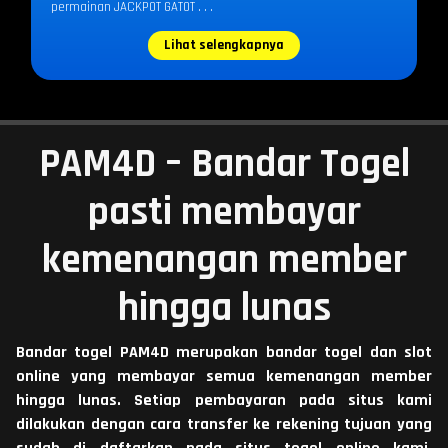
permainan JACKPOT GATOT . . .
Lihat selengkapnya
PAM4D – Bandar Togel
pasti membayar
kemenangan member
hingga lunas
Bandar togel PAM4D merupakan bandar togel dan slot
online yang membayar semua kemenangan member
hingga lunas. Setiap pembayaran pada situs kami
dilakukan dengan cara transfer ke rekening tujuan yang