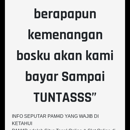
berapapun
kemenangan
bosku akan kami
bayar Sampai
TUNTASSS”
INFO SEPUTAR PAM4D YANG WAJIB DI
KETAHUI