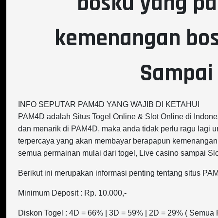
bosku yang pa
kemenangan bos
Sampai
INFO SEPUTAR PAM4D YANG WAJIB DI KETAHUI
PAM4D adalah Situs Togel Online & Slot Online di Indo
dan menarik di PAM4D, maka anda tidak perlu ragu lagi u
terpercaya yang akan membayar berapapun kemenangan 
semua permainan mulai dari togel, Live casino sampai Sl
Berikut ini merupakan informasi penting tentang situs PAM
Minimum Deposit : Rp. 10.000,-
Diskon Togel : 4D = 66% | 3D = 59% | 2D = 29% ( Semua 