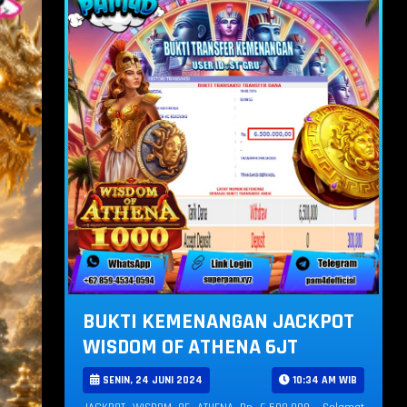
BUKTI KEMENANGAN JACKPOT
WISDOM OF ATHENA 6JT
SENIN, 24 JUNI 2024
10:34 AM WIB