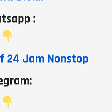
tsapp :
f 24 Jam Nonstop
egram: