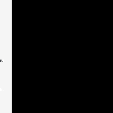
ru
 :