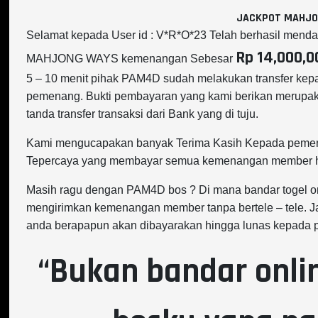
JACKPOT MAHJON
Selamat kepada User id : V*R*O*23 Telah berhasil me
Rp 14,000,0
MAHJONG WAYS kemenangan Sebesar
5 – 10 menit pihak PAM4D sudah melakukan transfer kepad
pemenang. Bukti pembayaran yang kami berikan merupa
tanda transfer transaksi dari Bank yang di tuju.
Kami mengucapakan banyak Terima Kasih Kepada pemen
Tepercaya yang membayar semua kemenangan member h
Masih ragu dengan PAM4D bos ? Di mana bandar togel o
mengirimkan kemenangan member tanpa bertele – tele. J
anda berapapun akan dibayarakan hingga lunas kepada
“Bukan bandar onlin