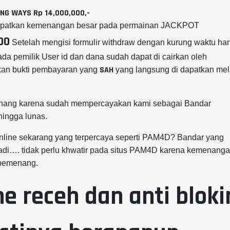
G WAYS Rp 14,000,000,-
ndapatkan kemenangan besar pada permainan JACKPOT
00
Setelah mengisi formulir withdraw dengan kurung waktu ha
a pemilik User id dan dana sudah dapat di cairkan oleh
SAH
kan bukti pembayaran yang
yang langsung di dapatkan mel
ang karena sudah mempercayakan kami sebagai Bandar
ingga lunas.
nline sekarang yang terpercaya seperti PAM4D? Bandar yang
adi…. tidak perlu khwatir pada situs PAM4D karena kemenang
 pemenang.
e receh dan anti bloki