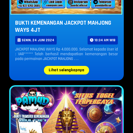
BUKTI KEMENANGAN JACKPOT MAHJONG
WAYS 4JT
SENIN, 24 JUNI 2024
10:34 AM WIB
JACKPOT MAHJONG WAYS Rp 4.000.000. Selamat kepada User id
: VAR****** Telah berhasil mendapatkan kemenangan besar
pada permainan JACKPOT MAHJONG . . .
Lihat selengkapnya