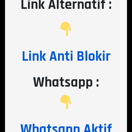
Link Alternatif :
Link Anti Blokir
Whatsapp :
Whatsapp Aktif