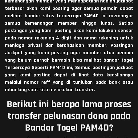
kemenangan member yang mendapatkan hadiah jackpot
terbesar akan kami posting agar semua pemain dapat
melihat bandar situs terpercaya PAM4D ini membayar
semua kemenangan member hingga lunas. Setiap
postingan yang kami posting akan kami lakukan sensor
pada nomor rekening 4 digit dan nama rekening untuk
menjaga privasi dan kerahasiaan member. Postingan
Jackpot yang kami posting agar member atau pemain
yang belum pernah bermain bisa melihat bandar togel
Terpercaya
Seperti PAM4D ini, Semua postingan jackpot
yang kami posting dapat di lihat data keasliannya
melalui nomor reff yang di tunjukan pada bank atau
mbanking saat kita melakukan transfer.
Berikut ini berapa lama proses
transfer pelunasan dana pada
Bandar Togel PAM4D?