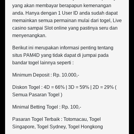
yang akan membayar berapapun kemenangan
anda. Hanya dengan 1 User ID anda sudah dapat
memainkan semua permainan mulai dari togel, Live
casino sampai Slot online yang pastinya seru dan
menyenangkan.
Berikut ini merupakan informasi penting tentang
situs PAM4D yang tidak dapat di jumpai pada
bandar togel lainnya seperti :
Minimum Deposit : Rp. 10.000,-
Diskon Togel : 4D = 66% | 3D = 59% | 2D = 29% (
Semua Pasaran Togel )
Minimal Betting Togel : Rp. 100,-
Pasaran Togel Terbaik : Totomacau, Togel
Singapore, Togel Sydney, Togel Hongkong