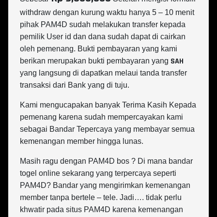
withdraw dengan kurung waktu hanya 5 – 10 menit
pihak PAM4D sudah melakukan transfer kepada
pemilik User id dan dana sudah dapat di cairkan
oleh pemenang. Bukti pembayaran yang kami
SAH
berikan merupakan bukti pembayaran yang
yang langsung di dapatkan melaui tanda transfer
transaksi dari Bank yang di tuju.
Kami mengucapakan banyak Terima Kasih Kepada
pemenang karena sudah mempercayakan kami
sebagai Bandar Tepercaya yang membayar semua
kemenangan member hingga lunas.
Masih ragu dengan PAM4D bos ? Di mana bandar
togel online sekarang yang terpercaya seperti
PAM4D? Bandar yang mengirimkan kemenangan
member tanpa bertele – tele. Jadi…. tidak perlu
khwatir pada situs PAM4D karena kemenangan