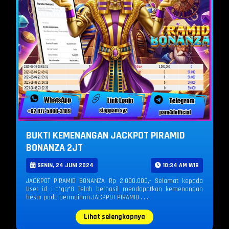
BUKTI KEMENANGAN JACKPOT PIRAMID
BONANZA 2JT
SENIN, 24 JUNI 2024
10:34 AM WIB
JACKPOT PIRAMID BONANZA Rp 2.000.000,- Selamat kepada
User id : t*gg*8 Telah berhasil mendapatkan kemenangan
besar pada permainan JACKPOT PIRAMID . . .
Lihat selengkapnya