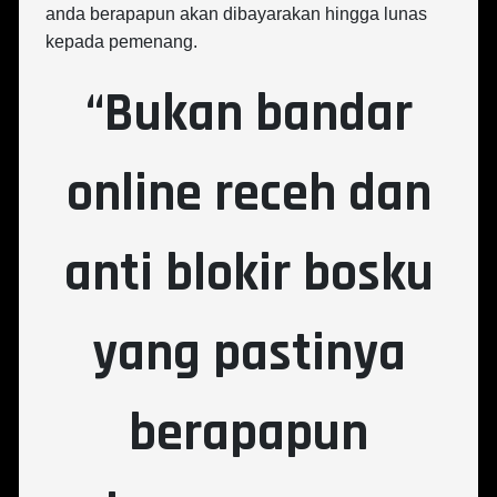
anda berapapun akan dibayarakan hingga lunas
kepada pemenang.
“Bukan bandar
online receh dan
anti blokir bosku
yang pastinya
berapapun