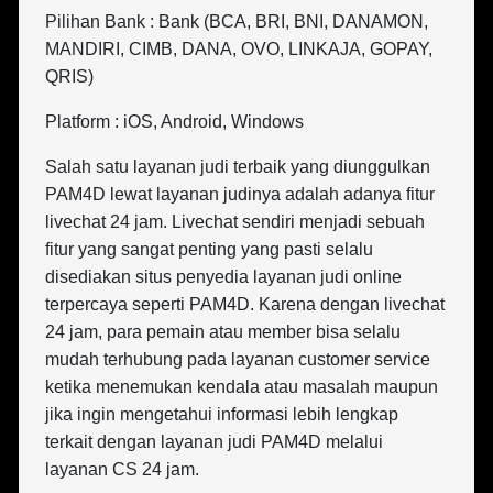
Pilihan Bank : Bank (BCA, BRI, BNI, DANAMON,
MANDIRI, CIMB, DANA, OVO, LINKAJA, GOPAY,
QRIS)
Platform : iOS, Android, Windows
Salah satu layanan judi terbaik yang diunggulkan
PAM4D lewat layanan judinya adalah adanya fitur
livechat 24 jam. Livechat sendiri menjadi sebuah
fitur yang sangat penting yang pasti selalu
disediakan situs penyedia layanan judi online
terpercaya seperti PAM4D. Karena dengan livechat
24 jam, para pemain atau member bisa selalu
mudah terhubung pada layanan customer service
ketika menemukan kendala atau masalah maupun
jika ingin mengetahui informasi lebih lengkap
terkait dengan layanan judi PAM4D melalui
layanan CS 24 jam.