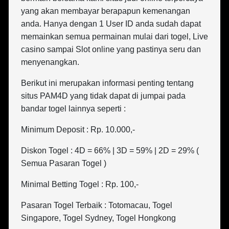
yang akan membayar berapapun kemenangan
anda. Hanya dengan 1 User ID anda sudah dapat
memainkan semua permainan mulai dari togel, Live
casino sampai Slot online yang pastinya seru dan
menyenangkan.
Berikut ini merupakan informasi penting tentang
situs PAM4D yang tidak dapat di jumpai pada
bandar togel lainnya seperti :
Minimum Deposit : Rp. 10.000,-
Diskon Togel : 4D = 66% | 3D = 59% | 2D = 29% (
Semua Pasaran Togel )
Minimal Betting Togel : Rp. 100,-
Pasaran Togel Terbaik : Totomacau, Togel
Singapore, Togel Sydney, Togel Hongkong