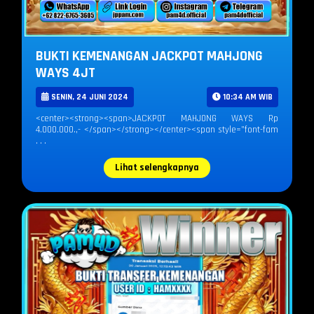
BUKTI KEMENANGAN JACKPOT MAHJONG
WAYS 4JT
SENIN, 24 JUNI 2024
10:34 AM WIB
<center><strong><span>JACKPOT MAHJONG WAYS Rp
4.000.000.,- </span></strong></center><span style=”font-fam
. . .
Lihat selengkapnya