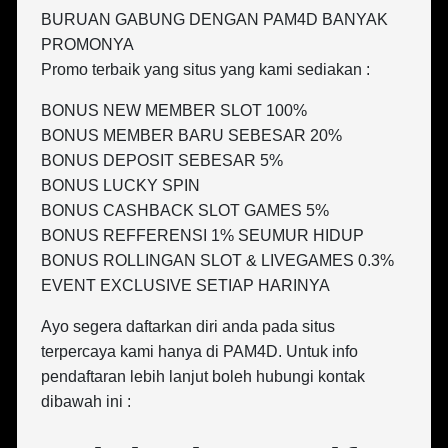
BURUAN GABUNG DENGAN PAM4D BANYAK
PROMONYA
Promo terbaik yang situs yang kami sediakan :
BONUS NEW MEMBER SLOT 100%
BONUS MEMBER BARU SEBESAR 20%
BONUS DEPOSIT SEBESAR 5%
BONUS LUCKY SPIN
BONUS CASHBACK SLOT GAMES 5%
BONUS REFFERENSI 1% SEUMUR HIDUP
BONUS ROLLINGAN SLOT & LIVEGAMES 0.3%
EVENT EXCLUSIVE SETIAP HARINYA
Ayo segera daftarkan diri anda pada situs
terpercaya kami hanya di PAM4D. Untuk info
pendaftaran lebih lanjut boleh hubungi kontak
dibawah ini :