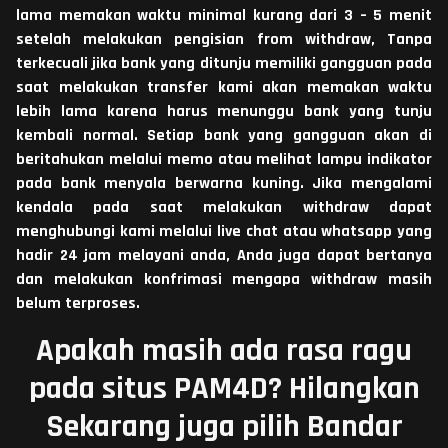
lama memakan waktu minimal kurang dari 3 – 5 menit
setelah melakukan pengisian from withdraw, Tanpa
terkecuali jika bank yang ditunju memiliki gangguan pada
saat melakukan transfer kami akan memakan waktu
lebih lama karena harus menunggu bank yang tunju
kembali normal. Setiap bank yang gangguan akan di
beritahukan melalui memo atau melihat lampu indikator
pada bank menyala berwarna kuning. Jika mengalami
kendala pada saat melakukan withdraw dapat
menghubungi kami melalui live chat atau whatsapp yang
hadir 24 jam melayani anda, Anda juga dapat bertanya
dan melakukan konfrimasi mengapa withdraw masih
belum terproses.
Apakah masih ada rasa ragu
pada situs PAM4D? Hilangkan
Sekarang juga pilih Bandar