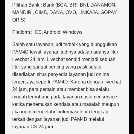
Pilihan Bank : Bank (BCA, BRI, BNI, DANAMON,
MANDIRI, CIMB, DANA, OVO, LINKAJA, GOPAY,
QRIS)
Platform : iOS, Android, Windows
Salah satu layanan judi terbaik yang diunggulkan
PAM4D lewat layanan judinya adalah adanya fitur
livechat 24 jam. Livechat sendiri menjadi sebuah
fitur yang sangat penting yang pasti selalu
disediakan situs penyedia layanan judi online
terpercaya seperti PAM4D. Karena dengan livechat
24 jam, para pemain atau member bisa selalu
mudah terhubung pada layanan customer service
ketika menemukan kendala atau masalah maupun
jika ingin mengetahui informasi lebih lengkap
terkait dengan layanan judi PAM4D melalui
layanan CS 24 jam.