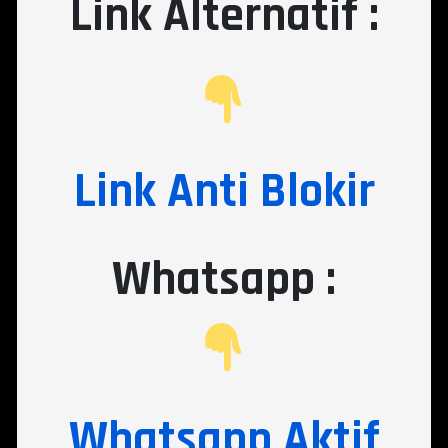
Link Alternatif :
Link Anti Blokir
Whatsapp :
Whatsapp Aktif