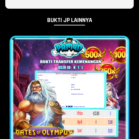
BUKTI JP LAINNYA