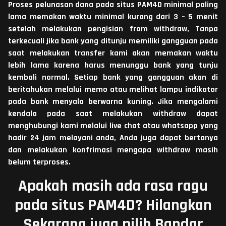
Proses pelunasan dana pada situs PAM4D minimal paling
lama memakan waktu minimal kurang dari 3 – 5 menit
setelah melakukan pengisian from withdraw, Tanpa
terkecuali jika bank yang ditunju memiliki gangguan pada
saat melakukan transfer kami akan memakan waktu
lebih lama karena harus menunggu bank yang tunju
kembali normal. Setiap bank yang gangguan akan di
beritahukan melalui memo atau melihat lampu indikator
pada bank menyala berwarna kuning. Jika mengalami
kendala pada saat melakukan withdraw dapat
menghubungi kami melalui live chat atau whatsapp yang
hadir 24 jam melayani anda, Anda juga dapat bertanya
dan melakukan konfrimasi mengapa withdraw masih
belum terproses.
Apakah masih ada rasa ragu
pada situs PAM4D? Hilangkan
Sekarang juga pilih Bandar