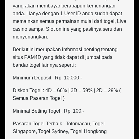
yang akan membayar berapapun kemenangan
anda. Hanya dengan 1 User ID anda sudah dapat
memainkan semua permainan mulai dari togel, Live
casino sampai Slot online yang pastinya seru dan
menyenangkan.
Berikut ini merupakan informasi penting tentang
situs PAM4D yang tidak dapat di jumpai pada
bandar togel lainnya seperti :
Minimum Deposit : Rp. 10.000,-
Diskon Togel : 4D = 66% | 3D = 59% | 2D = 29% (
Semua Pasaran Togel )
Minimal Betting Togel : Rp. 100,-
Pasaran Togel Terbaik : Totomacau, Togel
Singapore, Togel Sydney, Togel Hongkong