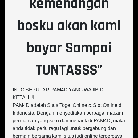
kemenangan
bosku akan kami
bayar Sampai
TUNTASSS”
INFO SEPUTAR PAM4D YANG WAJIB DI
KETAHUI
PAM4D adalah Situs Togel Online & Slot Online di
Indonesia. Dengan menyediakan berbagai macam
permainan yang seru dan menarik di PAM4D, maka
anda tidak perlu ragu lagi untuk bergabung dan
bermain bersama kami situs judi online terpercaya