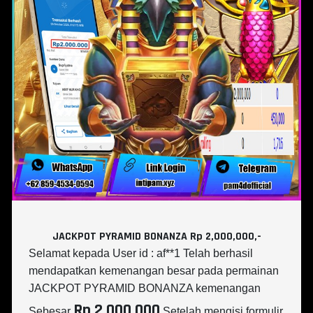
JACKPOT PYRAMID BONANZA Rp 2,000,000,-
Selamat kepada User id : af**1 Telah berhasil
mendapatkan kemenangan besar pada permainan
JACKPOT PYRAMID BONANZA kemenangan
Rp 2,000,000
Sebesar
Setelah mengisi formulir