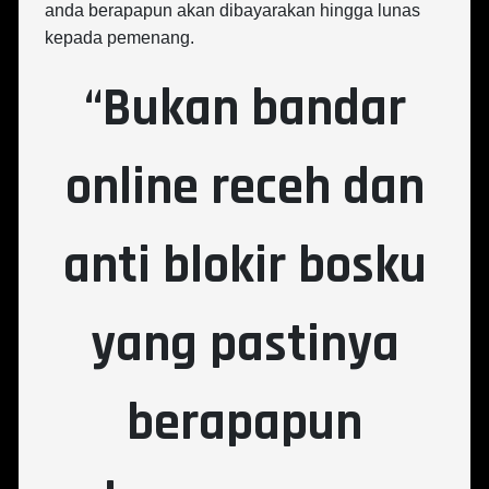
anda berapapun akan dibayarakan hingga lunas
kepada pemenang.
“Bukan bandar
online receh dan
anti blokir bosku
yang pastinya
berapapun