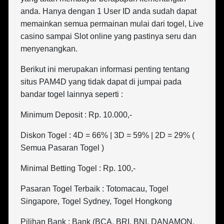
anda. Hanya dengan 1 User ID anda sudah dapat
memainkan semua permainan mulai dari togel, Live
casino sampai Slot online yang pastinya seru dan
menyenangkan.
Berikut ini merupakan informasi penting tentang
situs PAM4D yang tidak dapat di jumpai pada
bandar togel lainnya seperti :
Minimum Deposit : Rp. 10.000,-
Diskon Togel : 4D = 66% | 3D = 59% | 2D = 29% (
Semua Pasaran Togel )
Minimal Betting Togel : Rp. 100,-
Pasaran Togel Terbaik : Totomacau, Togel
Singapore, Togel Sydney, Togel Hongkong
Pilihan Bank : Bank (BCA, BRI, BNI, DANAMON,