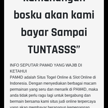
bosku akan kami
bayar Sampai
TUNTASSS”
INFO SEPUTAR PAM4D YANG WAJIB DI
KETAHUI
PAM4D adalah Situs Togel Online & Slot Online di
Indonesia. Dengan menyediakan berbagai macam
permainan yang seru dan menarik di PAM4D, maka
anda tidak perlu ragu lagi untuk bergabung dan
bermain bersama kami situs judi online terpercaya
yang akan membayar berapapun kemenangan