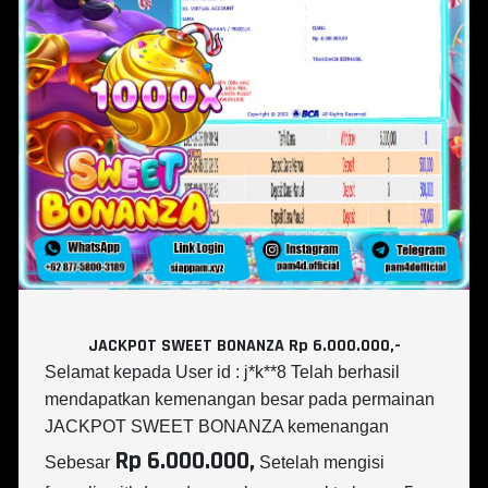
JACKPOT SWEET BONANZA Rp 6.000.000,-
Selamat kepada User id : j*k**8 Telah berhasil
mendapatkan kemenangan besar pada permainan
JACKPOT SWEET BONANZA kemenangan
Rp 6.000.000,
Sebesar
Setelah mengisi