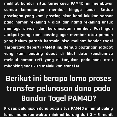
melihat bandar situs terpercaya PAM4D ini membayar
semua kemenangan member hingga lunas. Setiap
postingan yang kami posting akan kami lakukan sensor
pada nomor rekening 4 digit dan nama rekening untuk
menjaga privasi dan kerahasiaan member. Postingan
Jackpot yang kami posting agar member atau pemain
yang belum pernah bermain bisa melihat bandar togel
Terpercaya
Seperti PAM4D ini, Semua postingan jackpot
yang kami posting dapat di lihat data keasliannya
melalui nomor reff yang di tunjukan pada bank atau
mbanking saat kita melakukan transfer.
Berikut ini berapa lama proses
transfer pelunasan dana pada
Bandar Togel PAM4D?
Proses pelunasan dana pada situs PAM4D minimal paling
lama memakan waktu minimal kurang dari 3 – 5 menit