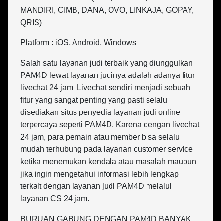
MANDIRI, CIMB, DANA, OVO, LINKAJA, GOPAY,
QRIS)
Platform : iOS, Android, Windows
Salah satu layanan judi terbaik yang diunggulkan
PAM4D lewat layanan judinya adalah adanya fitur
livechat 24 jam. Livechat sendiri menjadi sebuah
fitur yang sangat penting yang pasti selalu
disediakan situs penyedia layanan judi online
terpercaya seperti PAM4D. Karena dengan livechat
24 jam, para pemain atau member bisa selalu
mudah terhubung pada layanan customer service
ketika menemukan kendala atau masalah maupun
jika ingin mengetahui informasi lebih lengkap
terkait dengan layanan judi PAM4D melalui
layanan CS 24 jam.
BURUAN GABUNG DENGAN PAM4D BANYAK