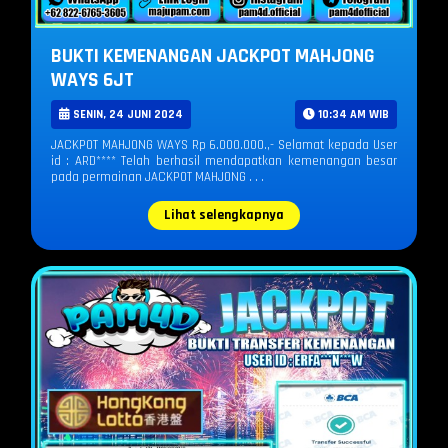
BUKTI KEMENANGAN JACKPOT MAHJONG
WAYS 6JT
SENIN, 24 JUNI 2024
10:34 AM WIB
JACKPOT MAHJONG WAYS Rp 6.000.000.,- Selamat kepada User
id : ARD**** Telah berhasil mendapatkan kemenangan besar
pada permainan JACKPOT MAHJONG . . .
Lihat selengkapnya