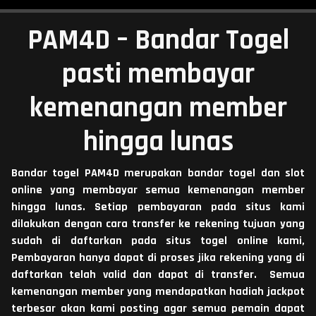
PAM4D – Bandar Togel
pasti membayar
kemenangan member
hingga lunas
Bandar togel PAM4D merupakan bandar togel dan slot
online yang membayar semua kemenangan member
hingga lunas. Setiap pembayaran pada situs kami
dilakukan dengan cara transfer ke rekening tujuan yang
sudah di daftarkan pada situs togel online kami,
Pembayaran hanya dapat di proses jika rekening yang di
daftarkan telah valid dan dapat di transfer. Semua
kemenangan member yang mendapatkan hadiah jackpot
terbesar akan kami posting agar semua pemain dapat