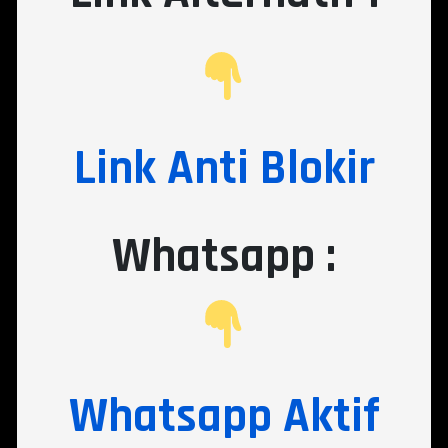
Link Anti Blokir
Whatsapp :
Whatsapp Aktif