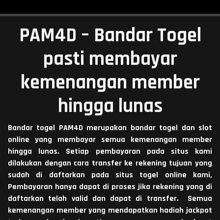
PAM4D – Bandar Togel
pasti membayar
kemenangan member
hingga lunas
Bandar togel PAM4D merupakan bandar togel dan slot
online yang membayar semua kemenangan member
hingga lunas. Setiap pembayaran pada situs kami
dilakukan dengan cara transfer ke rekening tujuan yang
sudah di daftarkan pada situs togel online kami,
Pembayaran hanya dapat di proses jika rekening yang di
daftarkan telah valid dan dapat di transfer. Semua
kemenangan member yang mendapatkan hadiah jackpot