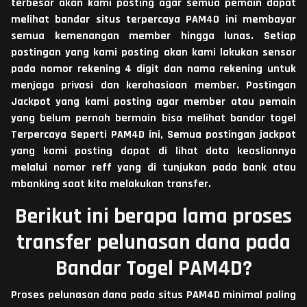
terbesar akan kami posting agar semua pemain dapat
melihat bandar situs terpercaya PAM4D ini membayar
semua kemenangan member hingga lunas. Setiap
postingan yang kami posting akan kami lakukan sensor
pada nomor rekening 4 digit dan nama rekening untuk
menjaga privasi dan kerahasiaan member. Postingan
Jackpot yang kami posting agar member atau pemain
yang belum pernah bermain bisa melihat bandar togel
Terpercaya
Seperti PAM4D ini, Semua postingan jackpot
yang kami posting dapat di lihat data keasliannya
melalui nomor reff yang di tunjukan pada bank atau
mbanking saat kita melakukan transfer.
Berikut ini berapa lama proses
transfer pelunasan dana pada
Bandar Togel PAM4D?
Proses pelunasan dana pada situs PAM4D minimal paling