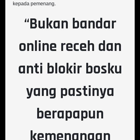
kepada pemenang.
“Bukan bandar
online receh dan
anti blokir bosku
yang pastinya
berapapun
kemenangan