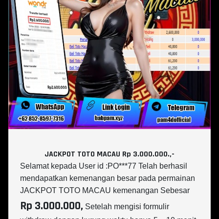
JACKPOT TOTO MACAU Rp 3.000.000.,-
Selamat kepada User id :PO***77 Telah berhasil
mendapatkan kemenangan besar pada permainan
JACKPOT TOTO MACAU kemenangan Sebesar
Rp 3.000.000,
Setelah mengisi formulir