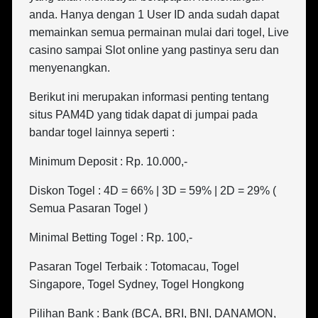
anda. Hanya dengan 1 User ID anda sudah dapat
memainkan semua permainan mulai dari togel, Live
casino sampai Slot online yang pastinya seru dan
menyenangkan.
Berikut ini merupakan informasi penting tentang
situs PAM4D yang tidak dapat di jumpai pada
bandar togel lainnya seperti :
Minimum Deposit : Rp. 10.000,-
Diskon Togel : 4D = 66% | 3D = 59% | 2D = 29% (
Semua Pasaran Togel )
Minimal Betting Togel : Rp. 100,-
Pasaran Togel Terbaik : Totomacau, Togel
Singapore, Togel Sydney, Togel Hongkong
Pilihan Bank : Bank (BCA, BRI, BNI, DANAMON,