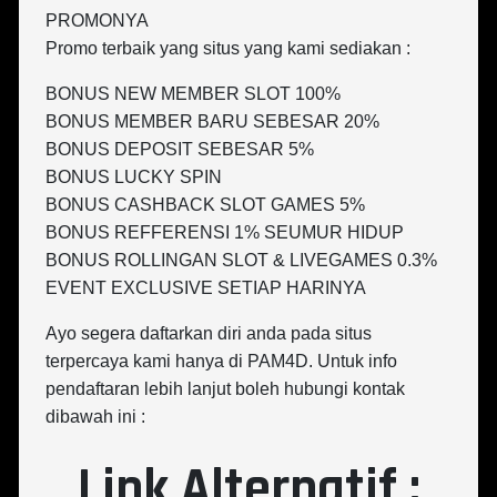
PROMONYA
Promo terbaik yang situs yang kami sediakan :
BONUS NEW MEMBER SLOT 100%
BONUS MEMBER BARU SEBESAR 20%
BONUS DEPOSIT SEBESAR 5%
BONUS LUCKY SPIN
BONUS CASHBACK SLOT GAMES 5%
BONUS REFFERENSI 1% SEUMUR HIDUP
BONUS ROLLINGAN SLOT & LIVEGAMES 0.3%
EVENT EXCLUSIVE SETIAP HARINYA
Ayo segera daftarkan diri anda pada situs
terpercaya kami hanya di PAM4D. Untuk info
pendaftaran lebih lanjut boleh hubungi kontak
dibawah ini :
Link Alternatif :