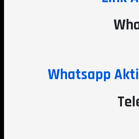
Wha
Whatsapp Akti
Tel