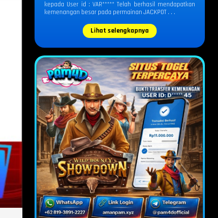
kepada User id : VAR***** Telah berhasil mendapatkan
kemenangan besar pada permainan JACKPOT . . .
Lihat selengkapnya