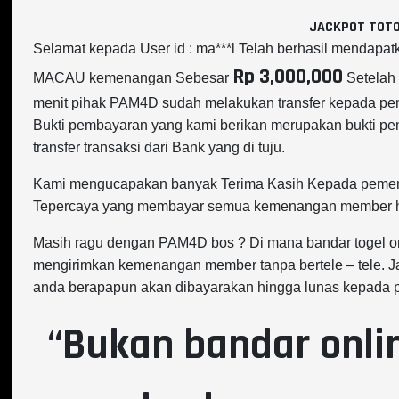
JACKPOT TOTO
Selamat kepada User id : ma***l Telah berhasil mend
Rp 3,000,000
MACAU kemenangan Sebesar
Setelah 
menit pihak PAM4D sudah melakukan transfer kepada pemi
Bukti pembayaran yang kami berikan merupakan bukti p
transfer transaksi dari Bank yang di tuju.
Kami mengucapakan banyak Terima Kasih Kepada pemen
Tepercaya yang membayar semua kemenangan member h
Masih ragu dengan PAM4D bos ? Di mana bandar togel o
mengirimkan kemenangan member tanpa bertele – tele. J
anda berapapun akan dibayarakan hingga lunas kepada
“Bukan bandar onlin