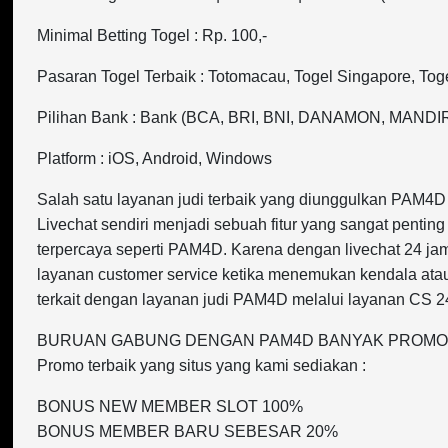
Minimal Betting Togel : Rp. 100,-
Pasaran Togel Terbaik : Totomacau, Togel Singapore, To
Pilihan Bank : Bank (BCA, BRI, BNI, DANAMON, MANDI
Platform : iOS, Android, Windows
Salah satu layanan judi terbaik yang diunggulkan PAM4D l
Livechat sendiri menjadi sebuah fitur yang sangat penting
terpercaya seperti PAM4D. Karena dengan livechat 24 ja
layanan customer service ketika menemukan kendala atau
terkait dengan layanan judi PAM4D melalui layanan CS 2
BURUAN GABUNG DENGAN PAM4D BANYAK PROM
Promo terbaik yang situs yang kami sediakan :
BONUS NEW MEMBER SLOT 100%
BONUS MEMBER BARU SEBESAR 20%