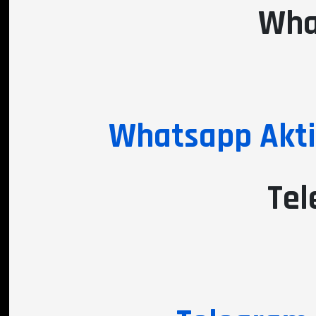
Wha
Whatsapp Akti
Tel