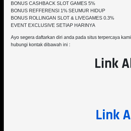
BONUS CASHBACK SLOT GAMES 5%
BONUS REFFERENSI 1% SEUMUR HIDUP
BONUS ROLLINGAN SLOT & LIVEGAMES 0.3%
EVENT EXCLUSIVE SETIAP HARINYA
Ayo segera daftarkan diri anda pada situs terpercaya kam
hubungi kontak dibawah ini :
Link A
Link A