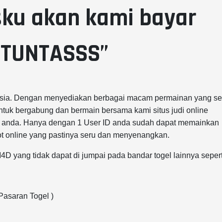
ku akan kami bayar
 TUNTASSS”
nesia. Dengan menyediakan berbagai macam permainan yang se
ntuk bergabung dan bermain bersama kami situs judi online
anda. Hanya dengan 1 User ID anda sudah dapat memainkan
ot online yang pastinya seru dan menyenangkan.
4D yang tidak dapat di jumpai pada bandar togel lainnya seperti
Pasaran Togel )