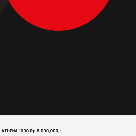
ATHENA 1000 Rp 5,000,000,-