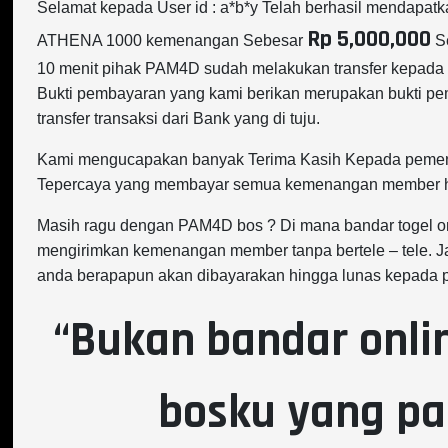
Selamat kepada User id : a*b*y Telah berhasil mend
Rp 5,000,000
ATHENA 1000 kemenangan Sebesar
Se
10 menit pihak PAM4D sudah melakukan transfer kepada p
Bukti pembayaran yang kami berikan merupakan bukti p
transfer transaksi dari Bank yang di tuju.
Kami mengucapakan banyak Terima Kasih Kepada pemen
Tepercaya yang membayar semua kemenangan member h
Masih ragu dengan PAM4D bos ? Di mana bandar togel o
mengirimkan kemenangan member tanpa bertele – tele. J
anda berapapun akan dibayarakan hingga lunas kepada
“Bukan bandar onlin
bosku yang pa