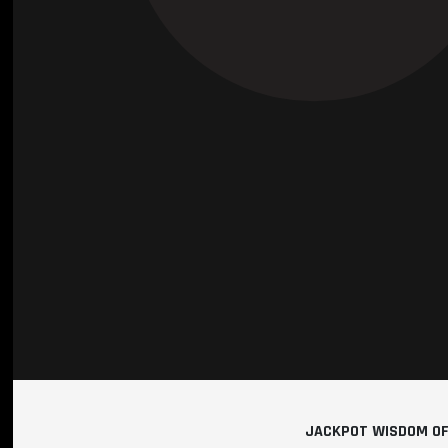
JACKPOT WISDOM OF 