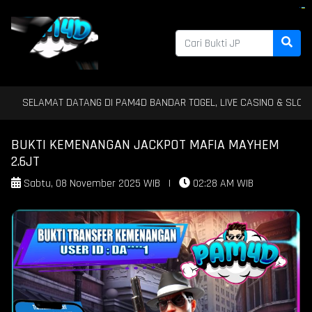
togel togel
pam4d
pam4d
pam4d
pam4d
pam4d
pam4d
pam4d
pam4d
pam4d
pam4d
pam4d
pam4d
pam4d
pam4d
pam4d
pam4d
pam4d
pam4d
pam4d
pam4d
pam4d
pam4d
pam4d
pam4d
pam4d
pam4d
pam4d
pam4d
pam4d
pam4d
pam4d
pam4d
pam4d
pam4d
pam4d
pam4d
pam4d
pam4d
pam4d
pam4d
pam4d
pam4d
pam4d
pam4d
pam4d
pam4d
pam4d
LAMAT DATANG DI PAM4D BANDAR TOGEL, LIVE CASINO & SLOT TERBAIK
BUKTI KEMENANGAN JACKPOT MAFIA MAYHEM
2.6JT
Sabtu, 08 November 2025 WIB
|
02:28 AM WIB