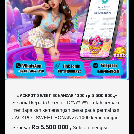
JACKPOT SWEET BONANZAR 1000 rp 5.500.000.,-
Selamat kepada User id : D**a**b**e Telah berhasil
mendapatkan kemenangan besar pada permainan
JACKPOT SWEET BONANZA 1000 kemenangan
Rp 5.500.000 ,
Sebesar
Setelah mengisi