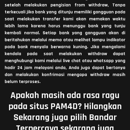
setelah melakukan pengisian from withdraw, Tanpa
terkecuali jika bank yang ditunju memiliki gangguan pada
saat melakukan transfer kami akan memakan waktu
lebih lama karena harus menunggu bank yang tunju
kembali normal. Setiap bank yang gangguan akan di
beritahukan melalui memo atau melihat lampu indikator
pada bank menyala berwarna kuning. Jika mengalami
kendala pada saat melakukan withdraw dapat
menghubungi kami melalui live chat atau whatsapp yang
hadir 24 jam melayani anda, Anda juga dapat bertanya
dan melakukan konfrimasi mengapa withdraw masih
belum terproses.
Apakah masih ada rasa ragu
pada situs PAM4D? Hilangkan
Sekarang juga pilih Bandar
Terpercaya sekarang juga