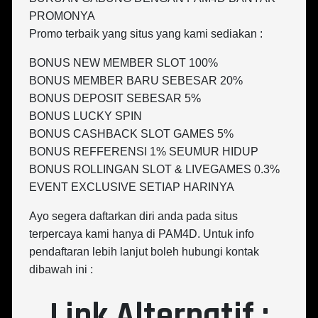
PROMONYA
Promo terbaik yang situs yang kami sediakan :
BONUS NEW MEMBER SLOT 100%
BONUS MEMBER BARU SEBESAR 20%
BONUS DEPOSIT SEBESAR 5%
BONUS LUCKY SPIN
BONUS CASHBACK SLOT GAMES 5%
BONUS REFFERENSI 1% SEUMUR HIDUP
BONUS ROLLINGAN SLOT & LIVEGAMES 0.3%
EVENT EXCLUSIVE SETIAP HARINYA
Ayo segera daftarkan diri anda pada situs
terpercaya kami hanya di PAM4D. Untuk info
pendaftaran lebih lanjut boleh hubungi kontak
dibawah ini :
Link Alternatif :