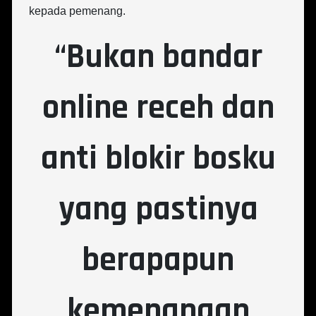
kepada pemenang.
“Bukan bandar
online receh dan
anti blokir bosku
yang pastinya
berapapun
kemenangan