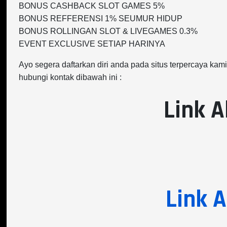
BONUS CASHBACK SLOT GAMES 5%
BONUS REFFERENSI 1% SEUMUR HIDUP
BONUS ROLLINGAN SLOT & LIVEGAMES 0.3%
EVENT EXCLUSIVE SETIAP HARINYA
Ayo segera daftarkan diri anda pada situs terpercaya kam
hubungi kontak dibawah ini :
Link A
Link A