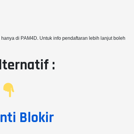
i hanya di PAM4D. Untuk info pendaftaran lebih lanjut boleh
lternatif :
nti Blokir