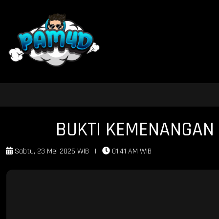
BUKTI KEMENANGAN 
Sabtu, 23 Mei 2026 WIB
|
01:41 AM WIB