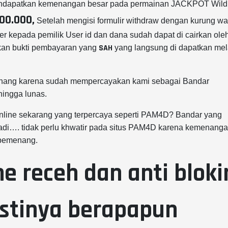
l mendapatkan kemenangan besar pada permainan JACKPOT Wild
00.000,
Setelah mengisi formulir withdraw dengan kurung wa
r kepada pemilik User id dan dana sudah dapat di cairkan ole
SAH
kan bukti pembayaran yang
yang langsung di dapatkan mel
ang karena sudah mempercayakan kami sebagai Bandar
ingga lunas.
nline sekarang yang terpercaya seperti PAM4D? Bandar yang
adi…. tidak perlu khwatir pada situs PAM4D karena kemenang
 pemenang.
e receh dan anti bloki
stinya berapapun