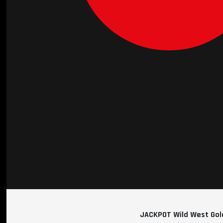
JACKPOT Wild West Gold