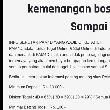
kemenangan bos
Sampai
INFO SEPUTAR PAM4D YANG WAJIB DI KETAHUI
PAM4D adalah Situs Togel Online & Slot Online di Indo
dan menarik di PAM4D, maka anda tidak perlu ragu lagi u
terpercaya yang akan membayar berapapun kemenangan 
semua permainan mulai dari togel, Live casino sampai Sl
Berikut ini merupakan informasi penting tentang situs PAM
Minimum Deposit : Rp. 10.000,-
Diskon Togel : 4D = 66% | 3D = 59% | 2D = 29% ( Semua 
Minimal Betting Togel : Rp. 100,-