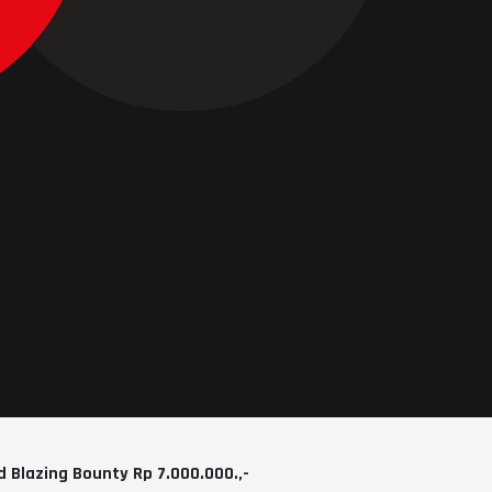
 Blazing Bounty Rp 7.000.000.,-