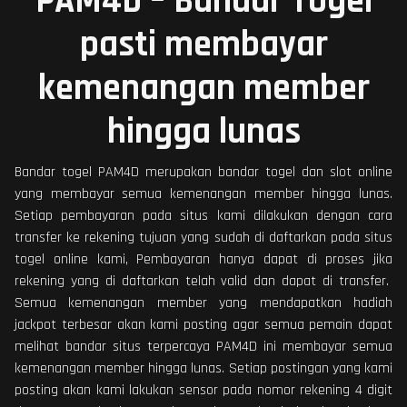
PAM4D – Bandar Togel
pasti membayar
kemenangan member
hingga lunas
Bandar togel PAM4D merupakan bandar togel dan slot online
yang membayar semua kemenangan member hingga lunas.
Setiap pembayaran pada situs kami dilakukan dengan cara
transfer ke rekening tujuan yang sudah di daftarkan pada situs
togel online kami, Pembayaran hanya dapat di proses jika
rekening yang di daftarkan telah valid dan dapat di transfer.
Semua kemenangan member yang mendapatkan hadiah
jackpot terbesar akan kami posting agar semua pemain dapat
melihat bandar situs terpercaya PAM4D ini membayar semua
kemenangan member hingga lunas. Setiap postingan yang kami
posting akan kami lakukan sensor pada nomor rekening 4 digit