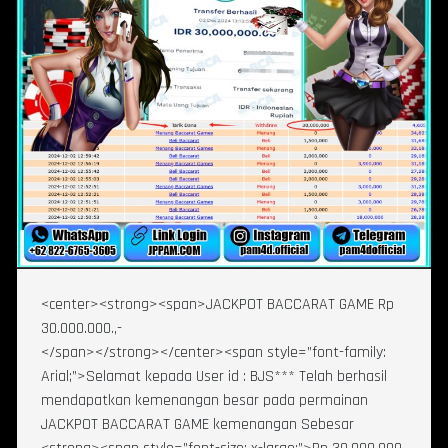
<center><strong><span>JACKPOT BACCARAT GAME Rp
30.000.000.,-
</span></strong></center><span style=”font-family:
Arial;”>Selamat kepada User id : BJS*** Telah berhasil
mendapatkan kemenangan besar pada permainan
JACKPOT BACCARAT GAME kemenangan Sebesar