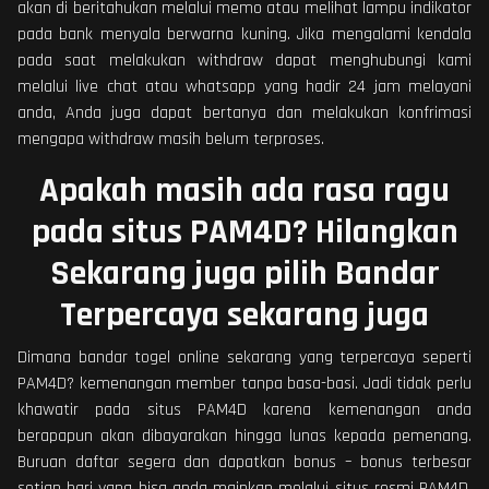
akan di beritahukan melalui memo atau melihat lampu indikator
pada bank menyala berwarna kuning. Jika mengalami kendala
pada saat melakukan withdraw dapat menghubungi kami
melalui live chat atau whatsapp yang hadir 24 jam melayani
anda, Anda juga dapat bertanya dan melakukan konfrimasi
mengapa withdraw masih belum terproses.
Apakah masih ada rasa ragu
pada situs PAM4D? Hilangkan
Sekarang juga pilih Bandar
Terpercaya sekarang juga
Dimana bandar togel online sekarang yang terpercaya seperti
PAM4D? kemenangan member tanpa basa-basi. Jadi tidak perlu
khawatir pada situs PAM4D karena kemenangan anda
berapapun akan dibayarakan hingga lunas kepada pemenang.
Buruan daftar segera dan dapatkan bonus – bonus terbesar
setiap hari yang bisa anda mainkan melalui situs resmi PAM4D.