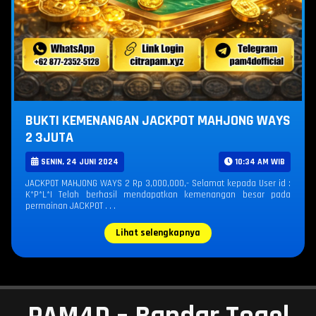
BUKTI KEMENANGAN JACKPOT MAHJONG WAYS
2 3JUTA
SENIN, 24 JUNI 2024
10:34 AM WIB
JACKPOT MAHJONG WAYS 2 Rp 3,000,000,- Selamat kepada User id :
K*P*L*I Telah berhasil mendapatkan kemenangan besar pada
permainan JACKPOT . . .
Lihat selengkapnya