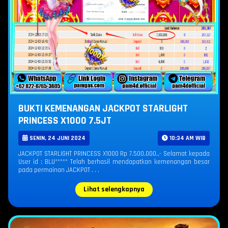
BUKTI KEMENANGAN JACKPOT STARLIGHT
PRINCESS X1000 7.5JT
SENIN, 24 JUNI 2024
10:34 AM WIB
JACKPOT STARLIGHT PRINCESS X1000 Rp 7.500.000.,- Selamat kepada
User id : BLU***** Telah berhasil mendapatkan kemenangan besar
pada permainan JACKPOT . . .
Lihat selengkapnya