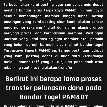
terbesar akan kami posting agar semua pemain dapat
melihat bandar situs terpercaya PAM4D ini membayar
semua kemenangan member hingga lunas. Setiap
postingan yang kami posting akan kami lakukan sensor
pada nomor rekening 4 digit dan nama rekening untuk
menjaga privasi dan kerahasiaan member. Postingan
Jackpot yang kami posting agar member atau pemain
yang belum pernah bermain bisa melihat bandar togel
Terpercaya
Seperti PAM4D ini, Semua postingan jackpot
yang kami posting dapat di lihat data keasliannya
melalui nomor reff yang di tunjukan pada bank atau
mbanking saat kita melakukan transfer.
Berikut ini berapa lama proses
transfer pelunasan dana pada
Bandar Togel PAM4D?
Proses pelunasan dana pada situs PAM4D minimal paling