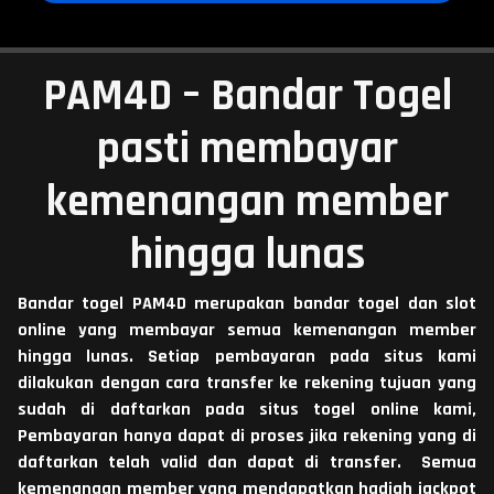
PAM4D – Bandar Togel
pasti membayar
kemenangan member
hingga lunas
Bandar togel PAM4D merupakan bandar togel dan slot
online yang membayar semua kemenangan member
hingga lunas. Setiap pembayaran pada situs kami
dilakukan dengan cara transfer ke rekening tujuan yang
sudah di daftarkan pada situs togel online kami,
Pembayaran hanya dapat di proses jika rekening yang di
daftarkan telah valid dan dapat di transfer. Semua
kemenangan member yang mendapatkan hadiah jackpot