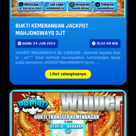
BUKTI KEMENANGAN JACKPOT
MAHJONGWAYS 3JT
SENIN, 24 JUNI 2024
10:34 AM WIB
JACKPOT MAHJONGWAYS Rp 3,800,000,- Selamat kepada User
id : car*** Telah berhasil mendapatkan kemenangan besar
pada permainan JACKPOT MAHJONGWAYS keme . . .
Lihat selengkapnya