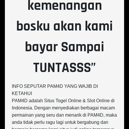
kemenangan
bosku akan kami
bayar Sampai
TUNTASSS”
INFO SEPUTAR PAM4D YANG WAJIB DI
KETAHUI
PAM4D adalah Situs Togel Online & Slot Online di
Indonesia. Dengan menyediakan berbagai macam
permainan yang seru dan menarik di PAM4D, maka
anda tidak perlu ragu lagi untuk bergabung dan