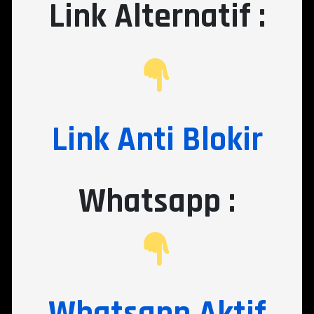
Link Alternatif :
Link Anti Blokir
Whatsapp :
Whatsapp Aktif