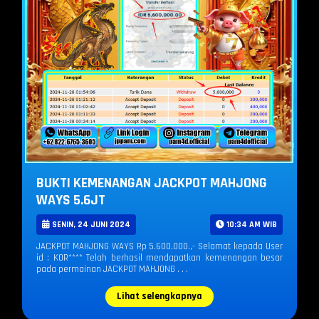
BUKTI KEMENANGAN JACKPOT MAHJONG
WAYS 5.6JT
SENIN, 24 JUNI 2024
10:34 AM WIB
JACKPOT MAHJONG WAYS Rp 5.600.000.,- Selamat kepada User
id : KOR**** Telah berhasil mendapatkan kemenangan besar
pada permainan JACKPOT MAHJONG . . .
Lihat selengkapnya