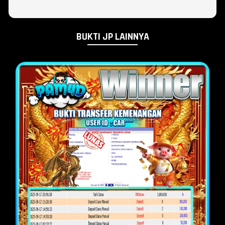
BUKTI JP LAINNYA