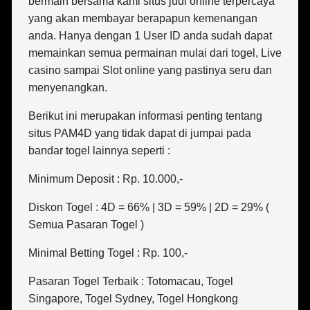
bermain bersama kami situs judi online terpercaya
yang akan membayar berapapun kemenangan
anda. Hanya dengan 1 User ID anda sudah dapat
memainkan semua permainan mulai dari togel, Live
casino sampai Slot online yang pastinya seru dan
menyenangkan.
Berikut ini merupakan informasi penting tentang
situs PAM4D yang tidak dapat di jumpai pada
bandar togel lainnya seperti :
Minimum Deposit : Rp. 10.000,-
Diskon Togel : 4D = 66% | 3D = 59% | 2D = 29% (
Semua Pasaran Togel )
Minimal Betting Togel : Rp. 100,-
Pasaran Togel Terbaik : Totomacau, Togel
Singapore, Togel Sydney, Togel Hongkong