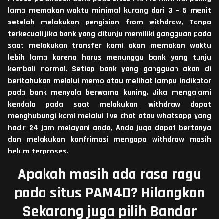
lama memakan waktu minimal kurang dari 3 – 5 menit
setelah melakukan pengisian from withdraw, Tanpa
terkecuali jika bank yang ditunju memiliki gangguan pada
saat melakukan transfer kami akan memakan waktu
lebih lama karena harus menunggu bank yang tunju
kembali normal. Setiap bank yang gangguan akan di
beritahukan melalui memo atau melihat lampu indikator
pada bank menyala berwarna kuning. Jika mengalami
kendala pada saat melakukan withdraw dapat
menghubungi kami melalui live chat atau whatsapp yang
hadir 24 jam melayani anda, Anda juga dapat bertanya
dan melakukan konfrimasi mengapa withdraw masih
belum terproses.
Apakah masih ada rasa ragu
pada situs PAM4D? Hilangkan
Sekarang juga pilih Bandar