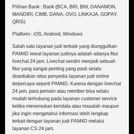
Pilihan Bank : Bank (BCA, BRI, BNI, DANAMON,
MANDIRI, CIMB, DANA, OVO, LINKAJA, GOPAY,
QRIS)
Platform : iOS, Android, Windows
Salah satu layanan judi terbaik yang diunggulkan
PAM4D lewat layanan judinya adalah adanya fitur
livechat 24 jam. Livechat sendiri menjadi sebuah
fitur yang sangat penting yang pasti selalu
disediakan situs penyedia layanan judi online
terpercaya seperti PAM4D. Karena dengan livechat
24 jam, para pemain atau member bisa selalu
mudah terhubung pada layanan customer service
ketika menemukan kendala atau masalah maupun
jika ingin mengetahui informasi lebih lengkap
terkait dengan layanan judi PAM4D melalui
layanan CS 24 jam.