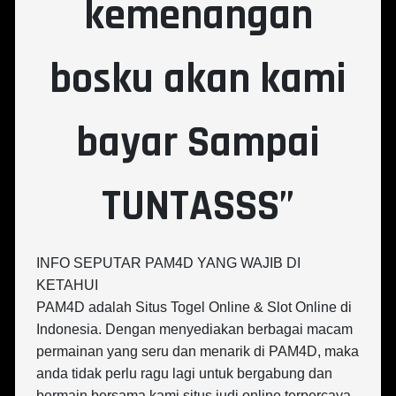
kemenangan
bosku akan kami
bayar Sampai
TUNTASSS”
INFO SEPUTAR PAM4D YANG WAJIB DI
KETAHUI
PAM4D adalah Situs Togel Online & Slot Online di
Indonesia. Dengan menyediakan berbagai macam
permainan yang seru dan menarik di PAM4D, maka
anda tidak perlu ragu lagi untuk bergabung dan
bermain bersama kami situs judi online terpercaya