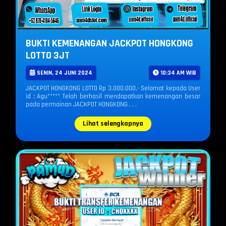
BUKTI KEMENANGAN JACKPOT HONGKONG
LOTTO 3JT
SENIN, 24 JUNI 2024
10:34 AM WIB
JACKPOT HONGKONG LOTTO Rp 3.000.000,- Selamat kepada User
id : Agu***** Telah berhasil mendapatkan kemenangan besar
pada permainan JACKPOT HONGKONG . . .
Lihat selengkapnya