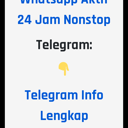
24 Jam Nonstop
Telegram:
Telegram Info
Lengkap