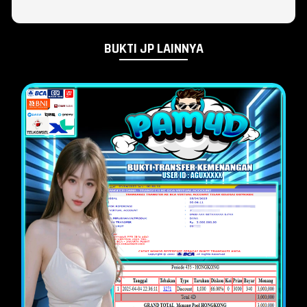
BUKTI JP LAINNYA