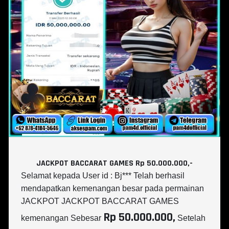
JACKPOT BACCARAT GAMES Rp 50.000.000,-
Selamat kepada User id : Bj*** Telah berhasil
mendapatkan kemenangan besar pada permainan
JACKPOT JACKPOT BACCARAT GAMES
Rp 50.000.000,
kemenangan Sebesar
Setelah