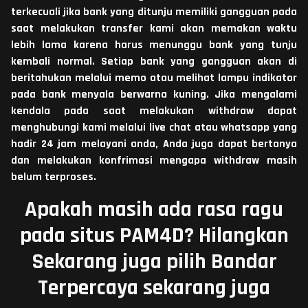
terkecuali jika bank yang ditunju memiliki gangguan pada
saat melakukan transfer kami akan memakan waktu
lebih lama karena harus menunggu bank yang tunju
kembali normal. Setiap bank yang gangguan akan di
beritahukan melalui memo atau melihat lampu indikator
pada bank menyala berwarna kuning. Jika mengalami
kendala pada saat melakukan withdraw dapat
menghubungi kami melalui live chat atau whatsapp yang
hadir 24 jam melayani anda, Anda juga dapat bertanya
dan melakukan konfrimasi mengapa withdraw masih
belum terproses.
Apakah masih ada rasa ragu
pada situs PAM4D? Hilangkan
Sekarang juga pilih Bandar
Terpercaya sekarang juga