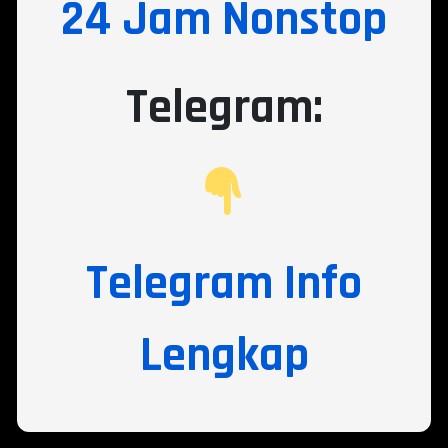
24 Jam Nonstop
Telegram:
Telegram Info
Lengkap