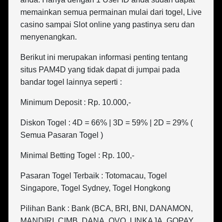
memainkan semua permainan mulai dari togel, Live
casino sampai Slot online yang pastinya seru dan
menyenangkan.
Berikut ini merupakan informasi penting tentang
situs PAM4D yang tidak dapat di jumpai pada
bandar togel lainnya seperti :
Minimum Deposit : Rp. 10.000,-
Diskon Togel : 4D = 66% | 3D = 59% | 2D = 29% (
Semua Pasaran Togel )
Minimal Betting Togel : Rp. 100,-
Pasaran Togel Terbaik : Totomacau, Togel
Singapore, Togel Sydney, Togel Hongkong
Pilihan Bank : Bank (BCA, BRI, BNI, DANAMON,
MANDIRI, CIMB, DANA, OVO, LINKAJA, GOPAY,