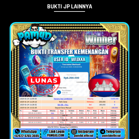
BUKTI JP LAINNYA