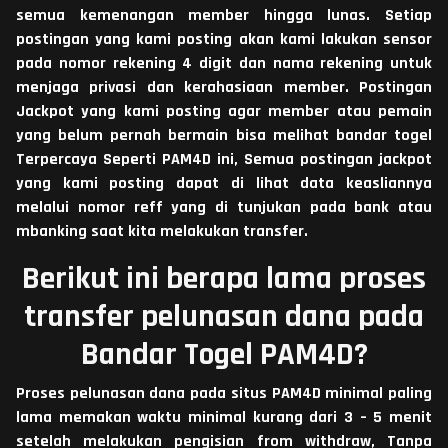
semua kemenangan member hingga lunas. Setiap
postingan yang kami posting akan kami lakukan sensor
pada nomor rekening 4 digit dan nama rekening untuk
menjaga privasi dan kerahasiaan member. Postingan
Jackpot yang kami posting agar member atau pemain
yang belum pernah bermain bisa melihat bandar togel
Terpercaya
Seperti PAM4D ini, Semua postingan jackpot
yang kami posting dapat di lihat data keasliannya
melalui nomor reff yang di tunjukan pada bank atau
mbanking saat kita melakukan transfer.
Berikut ini berapa lama proses
transfer pelunasan dana pada
Bandar Togel PAM4D?
Proses pelunasan dana pada situs PAM4D minimal paling
lama memakan waktu minimal kurang dari 3 – 5 menit
setelah melakukan pengisian from withdraw, Tanpa