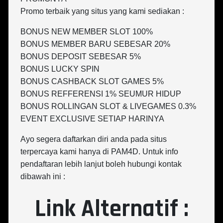
Promo terbaik yang situs yang kami sediakan :
BONUS NEW MEMBER SLOT 100%
BONUS MEMBER BARU SEBESAR 20%
BONUS DEPOSIT SEBESAR 5%
BONUS LUCKY SPIN
BONUS CASHBACK SLOT GAMES 5%
BONUS REFFERENSI 1% SEUMUR HIDUP
BONUS ROLLINGAN SLOT & LIVEGAMES 0.3%
EVENT EXCLUSIVE SETIAP HARINYA
Ayo segera daftarkan diri anda pada situs
terpercaya kami hanya di PAM4D. Untuk info
pendaftaran lebih lanjut boleh hubungi kontak
dibawah ini :
Link Alternatif :