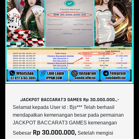
JACKPOT BACCARAT3 GAMES Rp 30.000.000.,-
Selamat kepada User id : Bjs*** Telah berhasil
mendapatkan kemenangan besar pada permainan
JACKPOT BACCARAT3 GAMES kemenangan
Rp 30.000.000,
Sebesar
Setelah mengisi