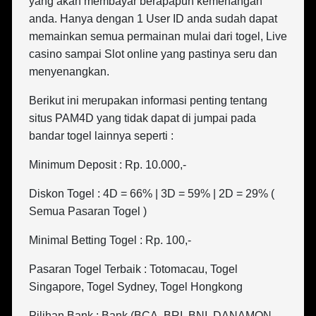
yang akan membayar berapapun kemenangan
anda. Hanya dengan 1 User ID anda sudah dapat
memainkan semua permainan mulai dari togel, Live
casino sampai Slot online yang pastinya seru dan
menyenangkan.
Berikut ini merupakan informasi penting tentang
situs PAM4D yang tidak dapat di jumpai pada
bandar togel lainnya seperti :
Minimum Deposit : Rp. 10.000,-
Diskon Togel : 4D = 66% | 3D = 59% | 2D = 29% (
Semua Pasaran Togel )
Minimal Betting Togel : Rp. 100,-
Pasaran Togel Terbaik : Totomacau, Togel
Singapore, Togel Sydney, Togel Hongkong
Pilihan Bank : Bank (BCA, BRI, BNI, DANAMON,