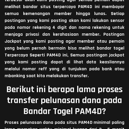
melihat bandar situs terpercaya PAM4D ini membayar
semua kemenangan member hingga lunas. Setiap
postingan yang kami posting akan kami lakukan sensor
pada nomor rekening 4 digit dan nama rekening untuk
menjaga privasi dan kerahasiaan member. Postingan
Jackpot yang kami posting agar member atau pemain
yang belum pernah bermain bisa melihat bandar togel
Terpercaya
Seperti PAM4D ini, Semua postingan jackpot
yang kami posting dapat di lihat data keasliannya
melalui nomor reff yang di tunjukan pada bank atau
mbanking saat kita melakukan transfer.
Berikut ini berapa lama proses
transfer pelunasan dana pada
Bandar Togel PAM4D?
Proses pelunasan dana pada situs PAM4D minimal paling