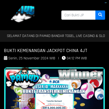
togel togel
pam4d
pam4d
pam4d
pam4d
pam4d
pam4d
pam4d
pam4d
pam4d
pam4d
pam4d
pam4d
pam4d
pam4d
pam4d
bandar togel
bandar togel
bandar togel
bandar togel
bandar togel
bandar togel
bandar togel
bandar togel
bandar togel
bandar togel
bandar togel
PAM4D
togel lotto
PAM4D
togel lotto
PAM4D
PAM4D
PAM4D
PAM4D
PAM4D
PAM4D
PAM4D
PAM4D
PAM4D
PAM4D
PAM4D
PAM4D
togel lotto
PAM4D
togel lotto
PAM4D
togel lotto
PAM4D
togel lotto
PAM4D
togel lotto
situs togel
situs togel
situs togel
situs togel
situs togel
situs togel
situs togel
situs togel
situs togel
situs togel
situs togel
situs togel
situs togel
situs togel
situs togel
situs togel
situs togel
situs togel
situs togel
pam4d
pam4d
pam4d
pam4d
pam4d
pam4d
pam4d
pam4d
pam4d
pam4d
pam4d
pam4d
pam4d
pam4d
pam4d
pam4d
LAMAT DATANG DI PAM4D BANDAR TOGEL, LIVE CASINO & SLOT TERBAIK
BUKTI KEMENANGAN JACKPOT CHINA 4JT
Senin, 25 November 2024 WIB
|
04:12 PM WIB