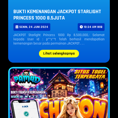
BUKTI KEMENANGAN JACKPOT STARLIGHT
PRINCESS 1000 8.5JUTA
SENIN, 24 JUNI 2024
10:34 AM WIB
JACKPOT Starlight Princess 1000 Rp 8,500,000,- Selamat
kepada User id : p**s**t Telah berhasil mendapatkan
kemenangan besar pada permainan JACKPOT . . .
Lihat selengkapnya