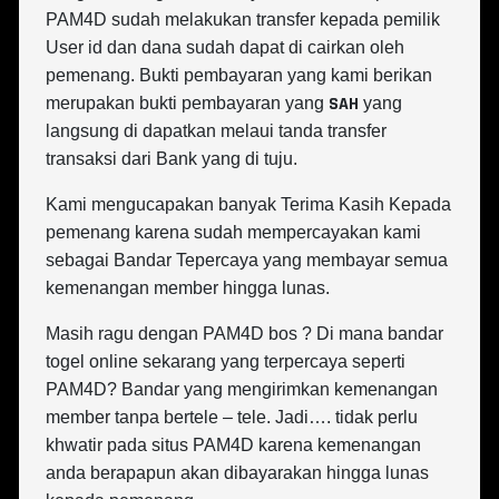
PAM4D sudah melakukan transfer kepada pemilik
User id dan dana sudah dapat di cairkan oleh
pemenang. Bukti pembayaran yang kami berikan
SAH
merupakan bukti pembayaran yang
yang
langsung di dapatkan melaui tanda transfer
transaksi dari Bank yang di tuju.
Kami mengucapakan banyak Terima Kasih Kepada
pemenang karena sudah mempercayakan kami
sebagai Bandar Tepercaya yang membayar semua
kemenangan member hingga lunas.
Masih ragu dengan PAM4D bos ? Di mana bandar
togel online sekarang yang terpercaya seperti
PAM4D? Bandar yang mengirimkan kemenangan
member tanpa bertele – tele. Jadi…. tidak perlu
khwatir pada situs PAM4D karena kemenangan
anda berapapun akan dibayarakan hingga lunas