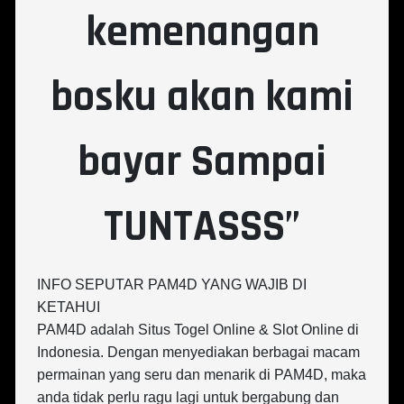
kemenangan
bosku akan kami
bayar Sampai
TUNTASSS”
INFO SEPUTAR PAM4D YANG WAJIB DI
KETAHUI
PAM4D adalah Situs Togel Online & Slot Online di
Indonesia. Dengan menyediakan berbagai macam
permainan yang seru dan menarik di PAM4D, maka
anda tidak perlu ragu lagi untuk bergabung dan