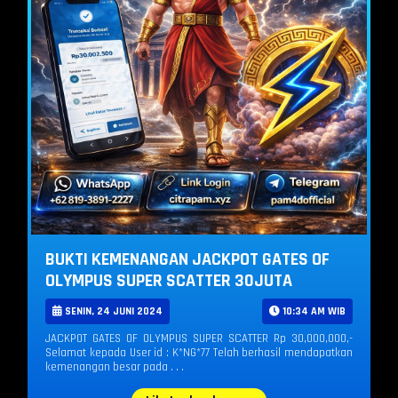
BUKTI KEMENANGAN JACKPOT GATES OF
OLYMPUS SUPER SCATTER 30JUTA
SENIN, 24 JUNI 2024
10:34 AM WIB
JACKPOT GATES OF OLYMPUS SUPER SCATTER Rp 30,000,000,-
Selamat kepada User id : K*NG*77 Telah berhasil mendapatkan
kemenangan besar pada . . .