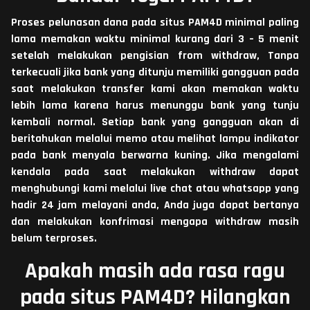
Proses pelunasan dana pada situs PAM4D minimal paling
lama memakan waktu minimal kurang dari 3 – 5 menit
setelah melakukan pengisian from withdraw, Tanpa
terkecuali jika bank yang ditunju memiliki gangguan pada
saat melakukan transfer kami akan memakan waktu
lebih lama karena harus menunggu bank yang tunju
kembali normal. Setiap bank yang gangguan akan di
beritahukan melalui memo atau melihat lampu indikator
pada bank menyala berwarna kuning. Jika mengalami
kendala pada saat melakukan withdraw dapat
menghubungi kami melalui live chat atau whatsapp yang
hadir 24 jam melayani anda, Anda juga dapat bertanya
dan melakukan konfrimasi mengapa withdraw masih
belum terproses.
Apakah masih ada rasa ragu
pada situs PAM4D? Hilangkan