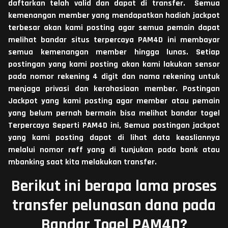
daftarkan telah valid dan dapat di transfer. Semua
kemenangan member yang mendapatkan hadiah jackpot
terbesar akan kami posting agar semua pemain dapat
melihat bandar situs terpercaya PAM4D ini membayar
semua kemenangan member hingga lunas. Setiap
postingan yang kami posting akan kami lakukan sensor
pada nomor rekening 4 digit dan nama rekening untuk
menjaga privasi dan kerahasiaan member. Postingan
Jackpot yang kami posting agar member atau pemain
yang belum pernah bermain bisa melihat bandar togel
Terpercaya
Seperti PAM4D ini, Semua postingan jackpot
yang kami posting dapat di lihat data keasliannya
melalui nomor reff yang di tunjukan pada bank atau
mbanking saat kita melakukan transfer.
Berikut ini berapa lama proses
transfer pelunasan dana pada
Bandar Togel PAM4D?