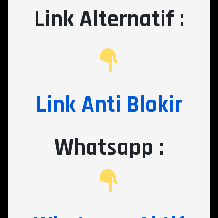
Link Alternatif :
Link Anti Blokir
Whatsapp :