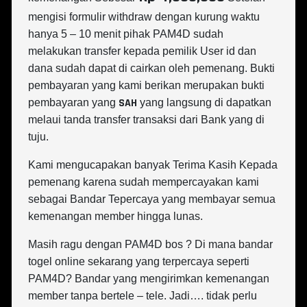
mengisi formulir withdraw dengan kurung waktu
hanya 5 – 10 menit pihak PAM4D sudah
melakukan transfer kepada pemilik User id dan
dana sudah dapat di cairkan oleh pemenang. Bukti
pembayaran yang kami berikan merupakan bukti
SAH
pembayaran yang
yang langsung di dapatkan
melaui tanda transfer transaksi dari Bank yang di
tuju.
Kami mengucapakan banyak Terima Kasih Kepada
pemenang karena sudah mempercayakan kami
sebagai Bandar Tepercaya yang membayar semua
kemenangan member hingga lunas.
Masih ragu dengan PAM4D bos ? Di mana bandar
togel online sekarang yang terpercaya seperti
PAM4D? Bandar yang mengirimkan kemenangan
member tanpa bertele – tele. Jadi…. tidak perlu