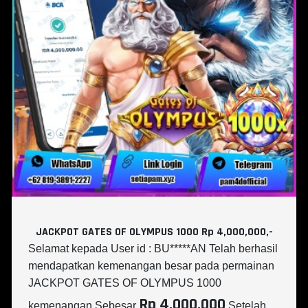
JACKPOT GATES OF OLYMPUS 1000 Rp 4,000,000,-
Selamat kepada User id : BU*****AN Telah berhasil
mendapatkan kemenangan besar pada permainan
JACKPOT GATES OF OLYMPUS 1000
Rp 4,000,000
kemenangan Sebesar
Setelah