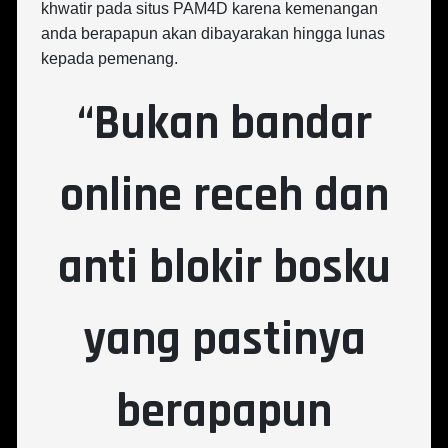
khwatir pada situs PAM4D karena kemenangan
anda berapapun akan dibayarakan hingga lunas
kepada pemenang.
“Bukan bandar
online receh dan
anti blokir bosku
yang pastinya
berapapun