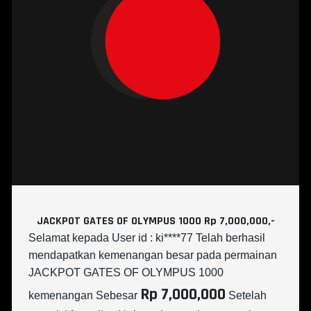
JACKPOT GATES OF OLYMPUS 1000 Rp 7,000,000,-
Selamat kepada User id : ki****77 Telah berhasil
mendapatkan kemenangan besar pada permainan
JACKPOT GATES OF OLYMPUS 1000
Rp 7,000,000
kemenangan Sebesar
Setelah