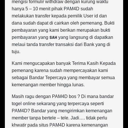
mengisi formulir withdraw dengan kurung waktu
hanya 5 – 10 menit pihak PAM4D sudah
melakukan transfer kepada pemilik User id dan
dana sudah dapat di cairkan oleh pemenang. Bukti
pembayaran yang kami berikan merupakan bukti
SAH
pembayaran yang
yang langsung di dapatkan
melaui tanda transfer transaksi dari Bank yang di
tuju.
Kami mengucapakan banyak Terima Kasih Kepada
pemenang karena sudah mempercayakan kami
sebagai Bandar Tepercaya yang membayar semua
kemenangan member hingga lunas.
Masih ragu dengan PAM4D bos ? Di mana bandar
togel online sekarang yang terpercaya seperti
PAM4D? Bandar yang mengirimkan kemenangan
member tanpa bertele – tele. Jadi…. tidak perlu
khwatir pada situs PAM4D karena kemenangan