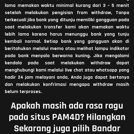
lama memakan waktu minimal kurang dari 3 – 5 menit
setelah melakukan pengisian from withdraw, Tanpa
terkecuali jika bank yang ditunju memiliki gangguan pada
saat melakukan transfer kami akan memakan waktu
lebih lama karena harus menunggu bank yang tunju
kembali normal. Setiap bank yang gangguan akan di
beritahukan melalui memo atau melihat lampu indikator
pada bank menyala berwarna kuning. Jika mengalami
kendala pada saat melakukan withdraw dapat
menghubungi kami melalui live chat atau whatsapp yang
hadir 24 jam melayani anda, Anda juga dapat bertanya
dan melakukan konfrimasi mengapa withdraw masih
belum terproses.
Apakah masih ada rasa ragu
pada situs PAM4D? Hilangkan
Sekarang juga pilih Bandar