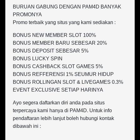
BURUAN GABUNG DENGAN PAM4D BANYAK
PROMONYA
Promo terbaik yang situs yang kami sediakan :
BONUS NEW MEMBER SLOT 100%
BONUS MEMBER BARU SEBESAR 20%
BONUS DEPOSIT SEBESAR 5%
BONUS LUCKY SPIN
BONUS CASHBACK SLOT GAMES 5%
BONUS REFFERENSI 1% SEUMUR HIDUP
BONUS ROLLINGAN SLOT & LIVEGAMES 0.3%
EVENT EXCLUSIVE SETIAP HARINYA
Ayo segera daftarkan diri anda pada situs
terpercaya kami hanya di PAM4D. Untuk info
pendaftaran lebih lanjut boleh hubungi kontak
dibawah ini :