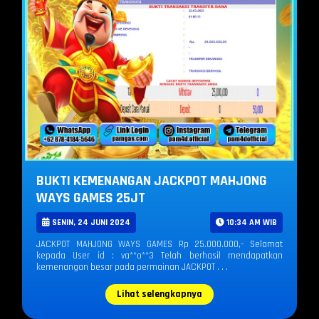
BUKTI KEMENANGAN JACKPOT MAHJONG
WAYS GAMES 25JT
SENIN, 24 JUNI 2024
10:34 AM WIB
JACKPOT MAHJONG WAYS GAMES Rp 25.000.000,- Selamat
kepada User id : va**o**3 Telah berhasil mendapatkan
kemenangan besar pada permainan JACKPOT . . .
Lihat selengkapnya