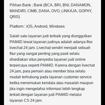
Pilihan Bank : Bank (BCA, BRI, BNI, DANAMON,
MANDIRI, CIMB, DANA, OVO, LINKAJA, GOPAY,
QRIS)
Platform : iOS, Android, Windows
Salah satu layanan judi terbaik yang diunggulkan
PAM4D lewat layanan judinya adalah adanya fitur
livechat 24 jam. Livechat sendiri menjadi sebuah
fitur yang sangat penting yang pasti selalu
disediakan situs penyedia layanan judi online
terpercaya seperti PAM4D. Karena dengan livechat
24 jam, para pemain atau member bisa selalu
mudah terhubung pada layanan customer service
ketika menemukan kendala atau masalah maupun
jika ingin mengetahui informasi lebih lengkap
terkait dengan layanan judi PAM4D melalui
layanan CS 24 jam.