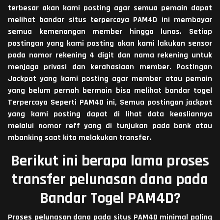
terbesar akan kami posting agar semua pemain dapat
melihat bandar situs terpercaya PAM4D ini membayar
semua kemenangan member hingga lunas. Setiap
postingan yang kami posting akan kami lakukan sensor
pada nomor rekening 4 digit dan nama rekening untuk
menjaga privasi dan kerahasiaan member. Postingan
Jackpot yang kami posting agar member atau pemain
yang belum pernah bermain bisa melihat bandar togel
Terpercaya
Seperti PAM4D ini, Semua postingan jackpot
yang kami posting dapat di lihat data keasliannya
melalui nomor reff yang di tunjukan pada bank atau
mbanking saat kita melakukan transfer.
Berikut ini berapa lama proses
transfer pelunasan dana pada
Bandar Togel PAM4D?
Proses pelunasan dana pada situs PAM4D minimal paling