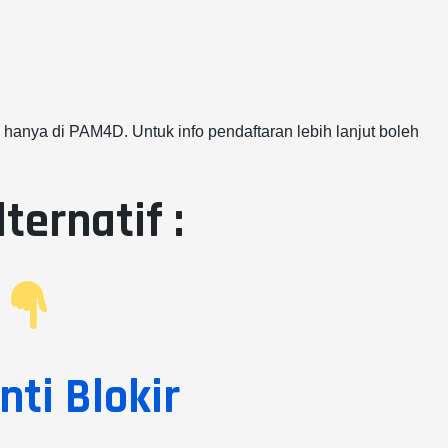
i hanya di PAM4D. Untuk info pendaftaran lebih lanjut boleh
lternatif :
nti Blokir