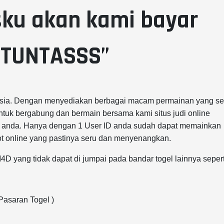
ku akan kami bayar
 TUNTASSS”
nesia. Dengan menyediakan berbagai macam permainan yang se
ntuk bergabung dan bermain bersama kami situs judi online
anda. Hanya dengan 1 User ID anda sudah dapat memainkan
ot online yang pastinya seru dan menyenangkan.
4D yang tidak dapat di jumpai pada bandar togel lainnya seperti
Pasaran Togel )