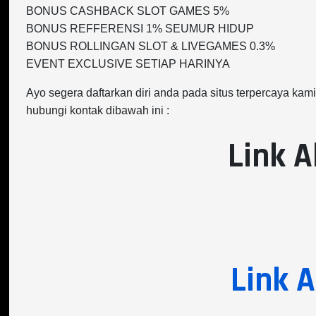
BONUS CASHBACK SLOT GAMES 5%
BONUS REFFERENSI 1% SEUMUR HIDUP
BONUS ROLLINGAN SLOT & LIVEGAMES 0.3%
EVENT EXCLUSIVE SETIAP HARINYA
Ayo segera daftarkan diri anda pada situs terpercaya kam
hubungi kontak dibawah ini :
Link A
Link A