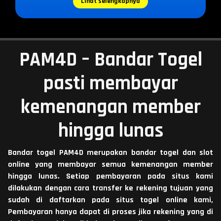
Lihat selengkapnya
PAM4D – Bandar Togel
pasti membayar
kemenangan member
hingga lunas
Bandar togel PAM4D merupakan bandar togel dan slot
online yang membayar semua kemenangan member
hingga lunas. Setiap pembayaran pada situs kami
dilakukan dengan cara transfer ke rekening tujuan yang
sudah di daftarkan pada situs togel online kami,
Pembayaran hanya dapat di proses jika rekening yang di