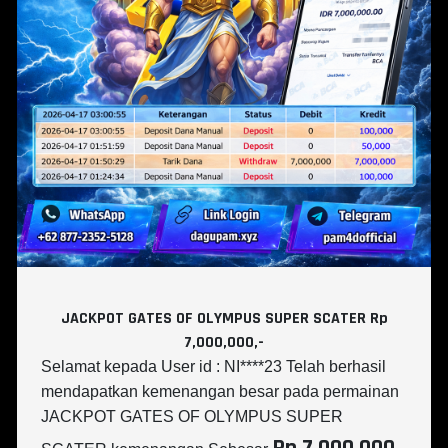
JACKPOT GATES OF OLYMPUS SUPER SCATER Rp
7,000,000,-
Selamat kepada User id : NI****23 Telah berhasil
mendapatkan kemenangan besar pada permainan
JACKPOT GATES OF OLYMPUS SUPER