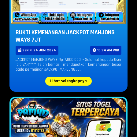
BUKTI KEMENANGAN JACKPOT MAHJONG
WAYS 7JT
SENIN, 24 JUNI 2024
10:34 AM WIB
JACKPOT MAHJONG WAYS Rp 7.000.000.,- Selamat kepada User
id : VAR***** Telah berhasil mendapatkan kemenangan besar
pada permainan JACKPOT MAHJONG . . .
Lihat selengkapnya