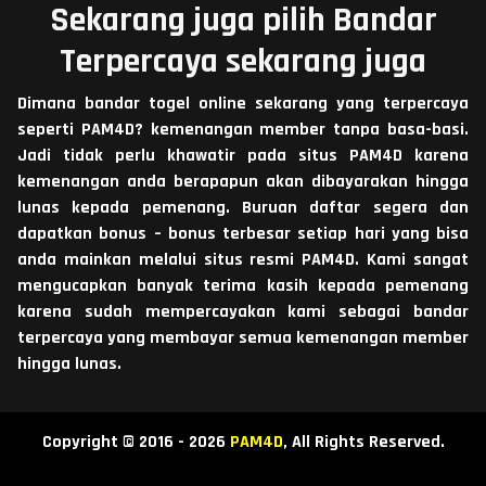
Sekarang juga pilih Bandar
Terpercaya sekarang juga
Dimana bandar togel online sekarang yang terpercaya
seperti PAM4D? kemenangan member tanpa basa-basi.
Jadi tidak perlu khawatir pada situs PAM4D karena
kemenangan anda berapapun akan dibayarakan hingga
lunas kepada pemenang. Buruan daftar segera dan
dapatkan bonus – bonus terbesar setiap hari yang bisa
anda mainkan melalui situs resmi PAM4D. Kami sangat
mengucapkan banyak terima kasih kepada pemenang
karena sudah mempercayakan kami sebagai bandar
terpercaya yang membayar semua kemenangan member
hingga lunas.
Copyright © 2016 - 2026
PAM4D
, All Rights Reserved.