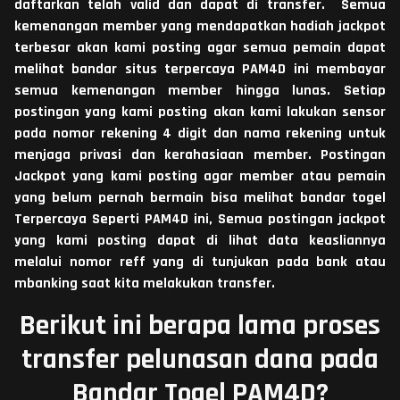
daftarkan telah valid dan dapat di transfer. Semua
kemenangan member yang mendapatkan hadiah jackpot
terbesar akan kami posting agar semua pemain dapat
melihat bandar situs terpercaya PAM4D ini membayar
semua kemenangan member hingga lunas. Setiap
postingan yang kami posting akan kami lakukan sensor
pada nomor rekening 4 digit dan nama rekening untuk
menjaga privasi dan kerahasiaan member. Postingan
Jackpot yang kami posting agar member atau pemain
yang belum pernah bermain bisa melihat bandar togel
Terpercaya
Seperti PAM4D ini, Semua postingan jackpot
yang kami posting dapat di lihat data keasliannya
melalui nomor reff yang di tunjukan pada bank atau
mbanking saat kita melakukan transfer.
Berikut ini berapa lama proses
transfer pelunasan dana pada
Bandar Togel PAM4D?