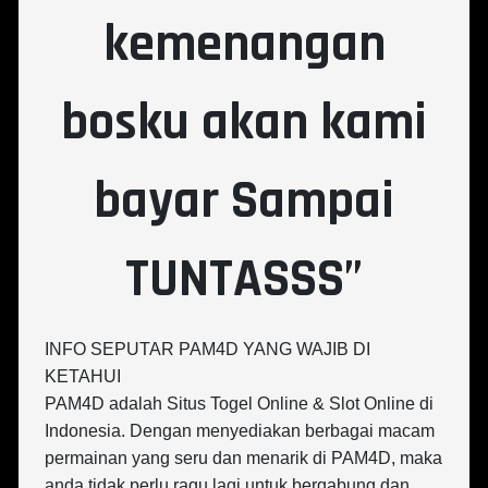
kemenangan
bosku akan kami
bayar Sampai
TUNTASSS”
INFO SEPUTAR PAM4D YANG WAJIB DI
KETAHUI
PAM4D adalah Situs Togel Online & Slot Online di
Indonesia. Dengan menyediakan berbagai macam
permainan yang seru dan menarik di PAM4D, maka
anda tidak perlu ragu lagi untuk bergabung dan