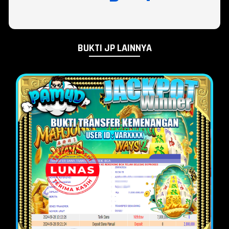
BUKTI JP LAINNYA