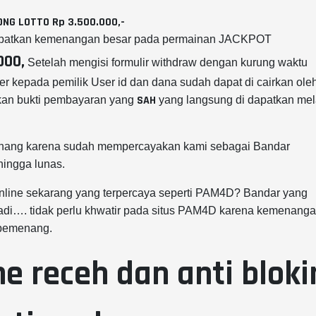
NG LOTTO Rp 3.500.000,-
ndapatkan kemenangan besar pada permainan JACKPOT
000,
Setelah mengisi formulir withdraw dengan kurung waktu
r kepada pemilik User id dan dana sudah dapat di cairkan ole
SAH
kan bukti pembayaran yang
yang langsung di dapatkan mel
ang karena sudah mempercayakan kami sebagai Bandar
ingga lunas.
nline sekarang yang terpercaya seperti PAM4D? Bandar yang
adi…. tidak perlu khwatir pada situs PAM4D karena kemenang
 pemenang.
e receh dan anti bloki