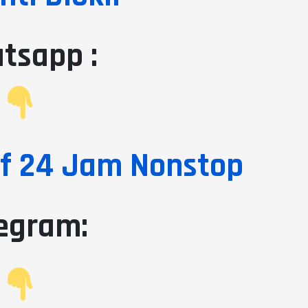
tsapp :
f 24 Jam Nonstop
egram: