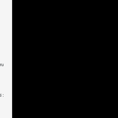
ru
 :