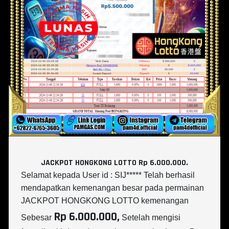
JACKPOT HONGKONG LOTTO Rp 6.000.000.
Selamat kepada User id : SIJ***** Telah berhasil
mendapatkan kemenangan besar pada permainan
JACKPOT HONGKONG LOTTO kemenangan
Rp 6.000.000,
Sebesar
Setelah mengisi