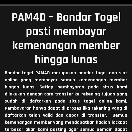
PAM4D – Bandar Togel
pasti membayar
kemenangan member
hingga lunas
Bandar togel PAM4D merupakan bandar togel dan slot
online yang membayar semua kemenangan member
hingga lunas. Setiap pembayaran pada situs kami
dilakukan dengan cara transfer ke rekening tujuan yang
sudah di daftarkan pada situs togel online kami,
Pembayaran hanya dapat di proses jika rekening yang di
daftarkan telah valid dan dapat di transfer. Semua
kemenangan member yang mendapatkan hadiah jackpot
terbesar akan kami posting agar semua pemain dapat