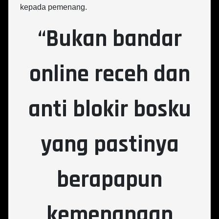
kepada pemenang.
“Bukan bandar
online receh dan
anti blokir bosku
yang pastinya
berapapun
kemenangan