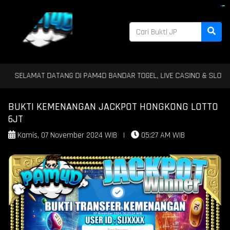
togel togel
pam4d
pam4d
pam4d
pam4d
pam4d
pam4d
pam4d
pam4d
pam4d
pam4d
pam4d
pam4d
pam4d
pam4d
pam4d
bandar togel
bandar togel
bandar togel
bandar togel
bandar togel
bandar togel
bandar togel
bandar togel
bandar togel
bandar togel
bandar togel
PAM4D
togel lotto
PAM4D
togel lotto
PAM4D
PAM4D
PAM4D
PAM4D
PAM4D
PAM4D
PAM4D
PAM4D
PAM4D
PAM4D
PAM4D
PAM4D
togel lotto
PAM4D
togel lotto
PAM4D
togel lotto
PAM4D
togel lotto
PAM4D
togel lotto
situs togel
situs togel
situs togel
situs togel
situs togel
situs togel
situs togel
situs togel
situs togel
situs togel
situs togel
situs togel
situs togel
situs togel
situs togel
situs togel
situs togel
situs togel
situs togel
pam4d
pam4d
pam4d
pam4d
pam4d
pam4d
pam4d
pam4d
pam4d
pam4d
pam4d
pam4d
pam4d
pam4d
pam4d
pam4d
LAMAT DATANG DI PAM4D BANDAR TOGEL, LIVE CASINO & SLOT TERBAIK
BUKTI KEMENANGAN JACKPOT HONGKONG LOTTO
6JT
Kamis, 07 November 2024 WIB
|
05:27 AM WIB