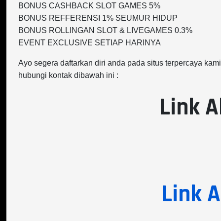
BONUS CASHBACK SLOT GAMES 5%
BONUS REFFERENSI 1% SEUMUR HIDUP
BONUS ROLLINGAN SLOT & LIVEGAMES 0.3%
EVENT EXCLUSIVE SETIAP HARINYA
Ayo segera daftarkan diri anda pada situs terpercaya kam
hubungi kontak dibawah ini :
Link A
Link A