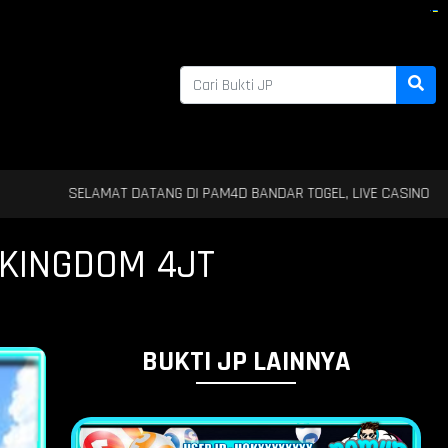
togel togel
pam4d
pam4d
pam4d
pam4d
pam4d
pam4d
pam4d
pam4d
pam4d
pam4d
pam4d
pam4d
pam4d
pam4d
pam4d
pam4d
pam4d
pam4d
pam4d
pam4d
pam4d
pam4d
pam4d
pam4d
pam4d
pam4d
pam4d
pam4d
pam4d
pam4d
pam4d
pam4d
pam4d
pam4d
pam4d
pam4d
pam4d
pam4d
pam4d
pam4d
pam4d
pam4d
pam4d
pam4d
pam4d
pam4d
LAMAT DATANG DI PAM4D BANDAR TOGEL, LIVE CASINO & SLOT TERBAIK
 KINGDOM 4JT
BUKTI JP LAINNYA