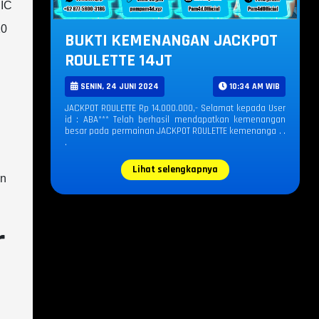
SIC
10
BUKTI KEMENANGAN JACKPOT
ROULETTE 14JT
SENIN, 24 JUNI 2024
10:34 AM WIB
JACKPOT ROULETTE Rp 14.000.000,- Selamat kepada User
id : ABA*** Telah berhasil mendapatkan kemenangan
besar pada permainan JACKPOT ROULETTE kemenanga . .
.
Lihat selengkapnya
an
r