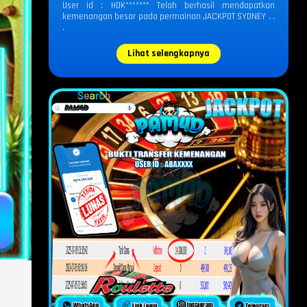
User id : HOK******* Telah berhasil mendapatkan
kemenangan besar pada permainan JACKPOT SYDNEY . .
.
Lihat selengkapnya