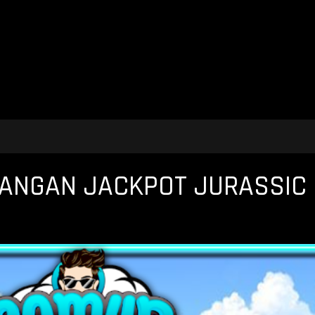
SE
ANGAN JACKPOT JURASSIC