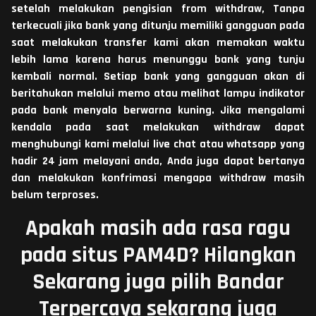
setelah melakukan pengisian from withdraw, Tanpa
terkecuali jika bank yang ditunju memiliki gangguan pada
saat melakukan transfer kami akan memakan waktu
lebih lama karena harus menunggu bank yang tunju
kembali normal. Setiap bank yang gangguan akan di
beritahukan melalui memo atau melihat lampu indikator
pada bank menyala berwarna kuning. Jika mengalami
kendala pada saat melakukan withdraw dapat
menghubungi kami melalui live chat atau whatsapp yang
hadir 24 jam melayani anda, Anda juga dapat bertanya
dan melakukan konfrimasi mengapa withdraw masih
belum terproses.
Apakah masih ada rasa ragu
pada situs PAM4D? Hilangkan
Sekarang juga pilih Bandar
Terpercaya sekarang juga