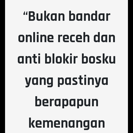
“Bukan bandar
online receh dan
anti blokir bosku
yang pastinya
berapapun
kemenangan