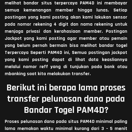
melihat bandar situs terpercaya PAM4D ini membayar
semua kemenangan member hingga lunas. Setiap
postingan yang kami posting akan kami lakukan sensor
pada nomor rekening 4 digit dan nama rekening untuk
menjaga privasi dan kerahasiaan member. Postingan
Jackpot yang kami posting agar member atau pemain
yang belum pernah bermain bisa melihat bandar togel
Terpercaya
Seperti PAM4D ini, Semua postingan jackpot
yang kami posting dapat di lihat data keasliannya
melalui nomor reff yang di tunjukan pada bank atau
mbanking saat kita melakukan transfer.
Berikut ini berapa lama proses
transfer pelunasan dana pada
Bandar Togel PAM4D?
Proses pelunasan dana pada situs PAM4D minimal paling
lama memakan waktu minimal kurang dari 3 – 5 menit