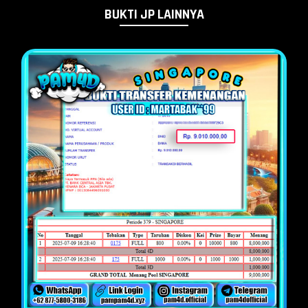
BUKTI JP LAINNYA