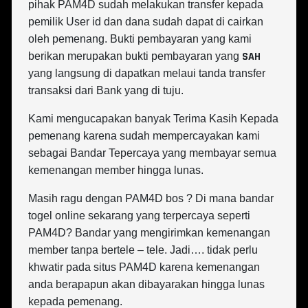
pihak PAM4D sudah melakukan transfer kepada
pemilik User id dan dana sudah dapat di cairkan
oleh pemenang. Bukti pembayaran yang kami
SAH
berikan merupakan bukti pembayaran yang
yang langsung di dapatkan melaui tanda transfer
transaksi dari Bank yang di tuju.
Kami mengucapakan banyak Terima Kasih Kepada
pemenang karena sudah mempercayakan kami
sebagai Bandar Tepercaya yang membayar semua
kemenangan member hingga lunas.
Masih ragu dengan PAM4D bos ? Di mana bandar
togel online sekarang yang terpercaya seperti
PAM4D? Bandar yang mengirimkan kemenangan
member tanpa bertele – tele. Jadi…. tidak perlu
khwatir pada situs PAM4D karena kemenangan
anda berapapun akan dibayarakan hingga lunas
kepada pemenang.