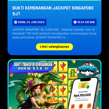
BUKTI KEMENANGAN JACKPOT SINGAPORE
9JT
SENIN, 24 JUNI 2024
10:34 AM WIB
JACKPOT SINGAPORE Rp 9.000.000,- Selamat kepada User id :
Martabak**99 Telah berhasil mendapatkan kemenangan besar
pada permainan JACKPOT SINGAPORE ke . . .
Lihat selengkapnya