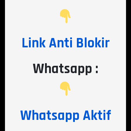
Link Anti Blokir
Whatsapp :
Whatsapp Aktif