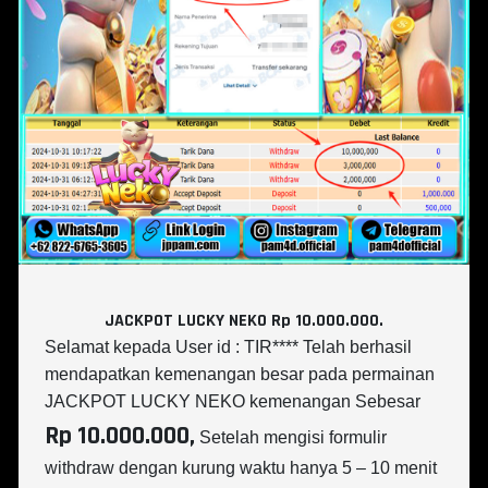
JACKPOT LUCKY NEKO Rp 10.000.000.
Selamat kepada User id : TIR**** Telah berhasil
mendapatkan kemenangan besar pada permainan
JACKPOT LUCKY NEKO kemenangan Sebesar
Rp 10.000.000,
Setelah mengisi formulir
withdraw dengan kurung waktu hanya 5 – 10 menit