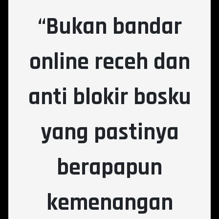
“Bukan bandar
online receh dan
anti blokir bosku
yang pastinya
berapapun
kemenangan