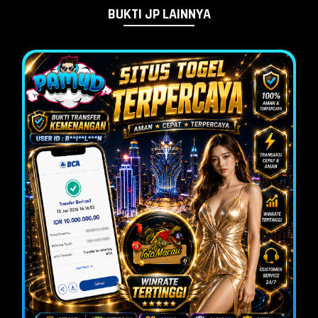
BUKTI JP LAINNYA