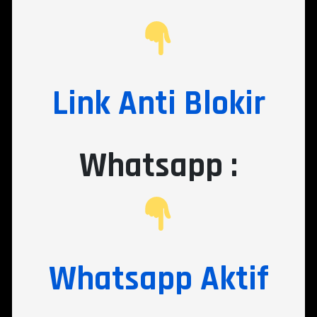
Link Anti Blokir
Whatsapp :
Whatsapp Aktif