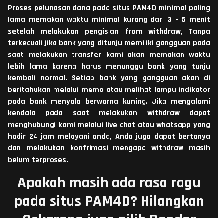
Proses pelunasan dana pada situs PAM4D minimal paling
lama memakan waktu minimal kurang dari 3 – 5 menit
setelah melakukan pengisian from withdraw, Tanpa
terkecuali jika bank yang ditunju memiliki gangguan pada
saat melakukan transfer kami akan memakan waktu
lebih lama karena harus menunggu bank yang tunju
kembali normal. Setiap bank yang gangguan akan di
beritahukan melalui memo atau melihat lampu indikator
pada bank menyala berwarna kuning. Jika mengalami
kendala pada saat melakukan withdraw dapat
menghubungi kami melalui live chat atau whatsapp yang
hadir 24 jam melayani anda, Anda juga dapat bertanya
dan melakukan konfrimasi mengapa withdraw masih
belum terproses.
Apakah masih ada rasa ragu
pada situs PAM4D? Hilangkan