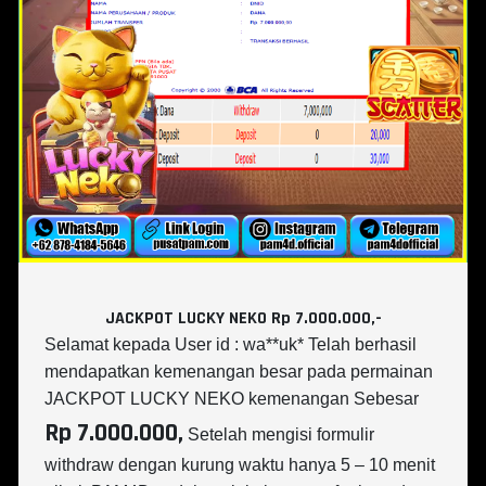
JACKPOT LUCKY NEKO Rp 7.000.000,-
Selamat kepada User id : wa**uk* Telah berhasil
mendapatkan kemenangan besar pada permainan
JACKPOT LUCKY NEKO kemenangan Sebesar
Rp 7.000.000,
Setelah mengisi formulir
withdraw dengan kurung waktu hanya 5 – 10 menit