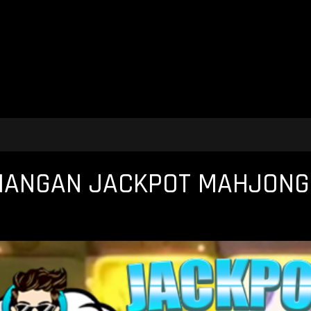
NANGAN JACKPOT MAHJONG 