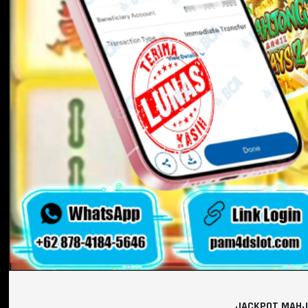
JACKPOT MAHJO