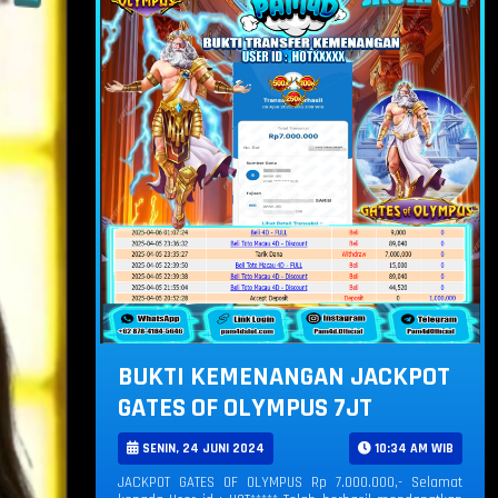
BUKTI KEMENANGAN JACKPOT
GATES OF OLYMPUS 7JT
SENIN, 24 JUNI 2024
10:34 AM WIB
JACKPOT GATES OF OLYMPUS Rp 7.000.000,- Selamat