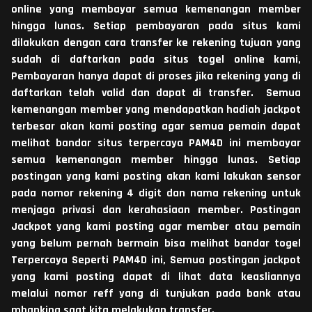
online yang membayar semua kemenangan member
hingga lunas. Setiap pembayaran pada situs kami
dilakukan dengan cara transfer ke rekening tujuan yang
sudah di daftarkan pada situs togel online kami,
Pembayaran hanya dapat di proses jika rekening yang di
daftarkan telah valid dan dapat di transfer. Semua
kemenangan member yang mendapatkan hadiah jackpot
terbesar akan kami posting agar semua pemain dapat
melihat bandar situs terpercaya PAM4D ini membayar
semua kemenangan member hingga lunas. Setiap
postingan yang kami posting akan kami lakukan sensor
pada nomor rekening 4 digit dan nama rekening untuk
menjaga privasi dan kerahasiaan member. Postingan
Jackpot yang kami posting agar member atau pemain
yang belum pernah bermain bisa melihat bandar togel
Terpercaya
Seperti PAM4D ini, Semua postingan jackpot
yang kami posting dapat di lihat data keasliannya
melalui nomor reff yang di tunjukan pada bank atau
mbanking saat kita melakukan transfer.