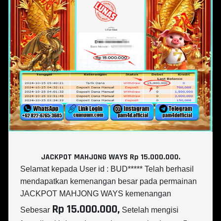
JACKPOT MAHJONG WAYS Rp 15.000.000.
Selamat kepada User id : BUD***** Telah berhasil
mendapatkan kemenangan besar pada permainan
JACKPOT MAHJONG WAYS kemenangan
Rp 15.000.000,
Sebesar
Setelah mengisi