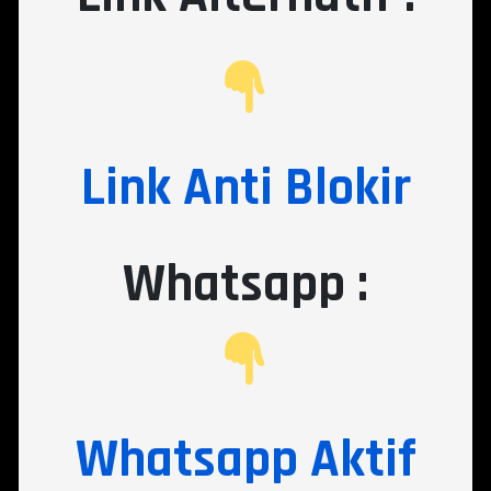
Link Anti Blokir
Whatsapp :
Whatsapp Aktif