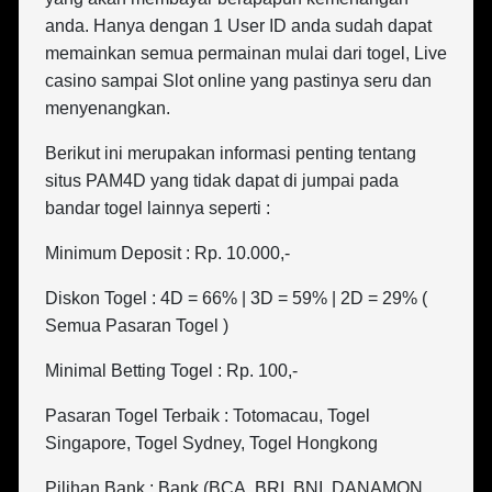
anda. Hanya dengan 1 User ID anda sudah dapat
memainkan semua permainan mulai dari togel, Live
casino sampai Slot online yang pastinya seru dan
menyenangkan.
Berikut ini merupakan informasi penting tentang
situs PAM4D yang tidak dapat di jumpai pada
bandar togel lainnya seperti :
Minimum Deposit : Rp. 10.000,-
Diskon Togel : 4D = 66% | 3D = 59% | 2D = 29% (
Semua Pasaran Togel )
Minimal Betting Togel : Rp. 100,-
Pasaran Togel Terbaik : Totomacau, Togel
Singapore, Togel Sydney, Togel Hongkong
Pilihan Bank : Bank (BCA, BRI, BNI, DANAMON,