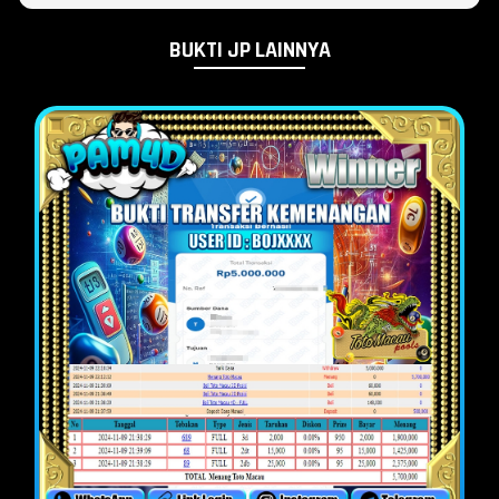
BUKTI JP LAINNYA