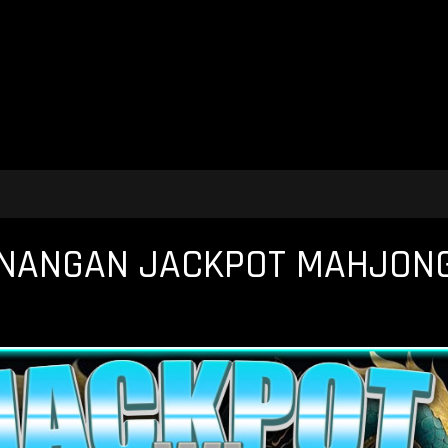
ENANGAN JACKPOT MAHJONG