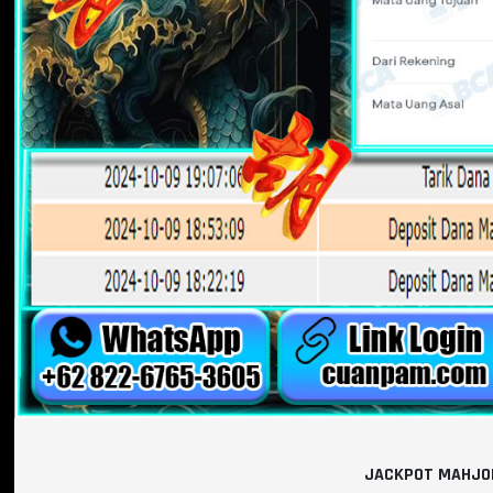
JACKPOT MAHJON