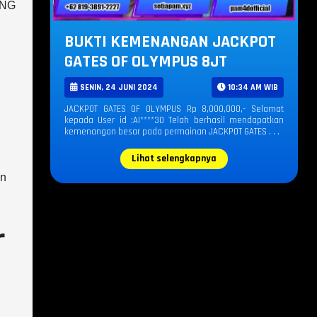
ONG
BUKTI KEMENANGAN JACKPOT
GATES OF OLYMPUS 8JT
SENIN, 24 JUNI 2024
10:34 AM WIB
JACKPOT GATES OF OLYMPUS Rp 8,000,000,- Selamat
kepada User id :AI****30 Telah berhasil mendapatkan
kemenangan besar pada permainan JACKPOT GATES . . .
Lihat selengkapnya
an
r