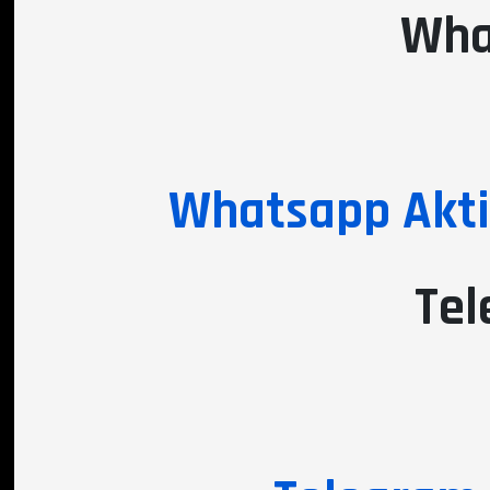
Wha
Whatsapp Akti
Tel