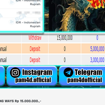
G WAYS Rp 15.000.000.,-