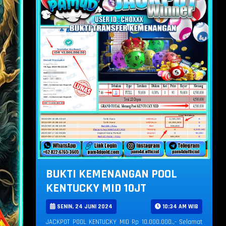
BUKTI KEMENANGAN POOL
KENTUCKY MID 10JT
SENIN, 24 JUNI 2024
10:34 AM WIB
JACKPOT POOL KENTUCKY MID Rp 10.000.000.,- Selamat