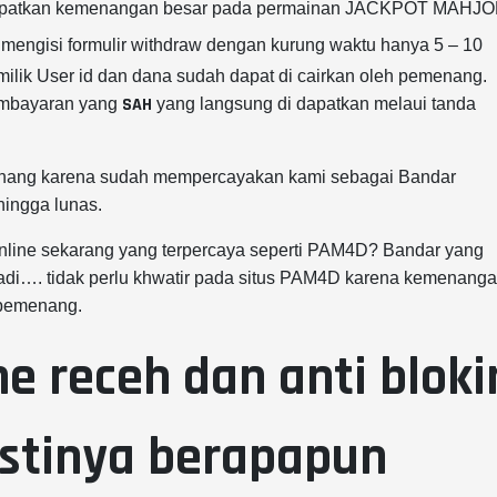
mendapatkan kemenangan besar pada permainan JACKPOT MAHJ
mengisi formulir withdraw dengan kurung waktu hanya 5 – 10
lik User id dan dana sudah dapat di cairkan oleh pemenang.
SAH
embayaran yang
yang langsung di dapatkan melaui tanda
ang karena sudah mempercayakan kami sebagai Bandar
ingga lunas.
nline sekarang yang terpercaya seperti PAM4D? Bandar yang
adi…. tidak perlu khwatir pada situs PAM4D karena kemenang
 pemenang.
e receh dan anti bloki
stinya berapapun