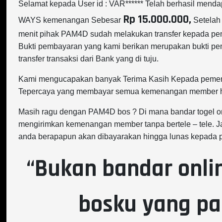
Selamat kepada User id : VAR****** Telah berhasil 
Rp 15.000.000,
WAYS kemenangan Sebesar
Setelah 
menit pihak PAM4D sudah melakukan transfer kepada pemi
Bukti pembayaran yang kami berikan merupakan bukti p
transfer transaksi dari Bank yang di tuju.
Kami mengucapakan banyak Terima Kasih Kepada pemen
Tepercaya yang membayar semua kemenangan member h
Masih ragu dengan PAM4D bos ? Di mana bandar togel o
mengirimkan kemenangan member tanpa bertele – tele. J
anda berapapun akan dibayarakan hingga lunas kepada
“Bukan bandar onlin
bosku yang pa