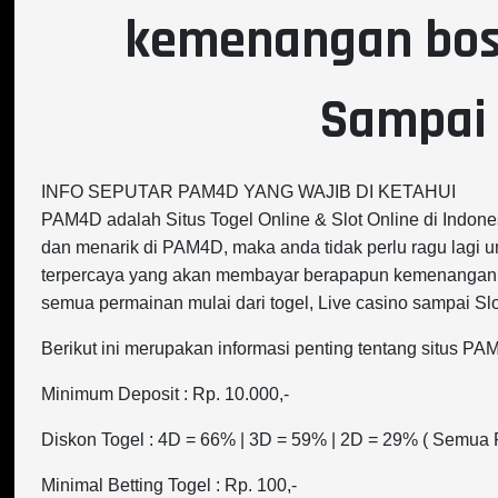
kemenangan bos
Sampai
INFO SEPUTAR PAM4D YANG WAJIB DI KETAHUI
PAM4D adalah Situs Togel Online & Slot Online di Indo
dan menarik di PAM4D, maka anda tidak perlu ragu lagi u
terpercaya yang akan membayar berapapun kemenangan 
semua permainan mulai dari togel, Live casino sampai Sl
Berikut ini merupakan informasi penting tentang situs PAM
Minimum Deposit : Rp. 10.000,-
Diskon Togel : 4D = 66% | 3D = 59% | 2D = 29% ( Semua 
Minimal Betting Togel : Rp. 100,-