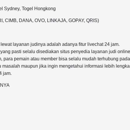
gel Sydney, Togel Hongkong
RI, CIMB, DANA, OVO, LINKAJA, GOPAY, QRIS)
ewat layanan judinya adalah adanya fitur livechat 24 jam.
 yang pasti selalu disediakan situs penyedia layanan judi onlin
m, para pemain atau member bisa selalu mudah terhubung pada
 masalah maupun jika ingin mengetahui informasi lebih lengk
4 jam.
ONYA