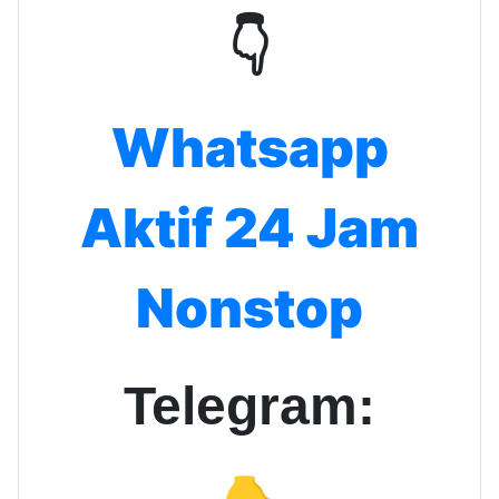
👇
Whatsapp
Aktif 24 Jam
Nonstop
Telegram: