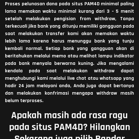
Proses pelunasan dana pada situs PAM4D minimal paling
lama memakan waktu minimal kurang dari 3 – 5 menit
setelah melakukan pengisian from withdraw, Tanpa
terkecuali jika bank yang ditunju memiliki gangguan pada
saat melakukan transfer kami akan memakan waktu
lebih lama karena harus menunggu bank yang tunju
kembali normal. Setiap bank yang gangguan akan di
beritahukan melalui memo atau melihat lampu indikator
pada bank menyala berwarna kuning. Jika mengalami
kendala pada saat melakukan withdraw dapat
menghubungi kami melalui live chat atau whatsapp yang
hadir 24 jam melayani anda, Anda juga dapat bertanya
dan melakukan konfrimasi mengapa withdraw masih
belum terproses.
Apakah masih ada rasa ragu
pada situs PAM4D? Hilangkan
Sekarang juga pilih Bandar