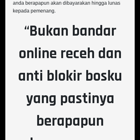
anda berapapun akan dibayarakan hingga lunas
kepada pemenang.
“Bukan bandar
online receh dan
anti blokir bosku
yang pastinya
berapapun