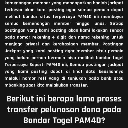
kemenangan member yang mendapatkan hadiah jackpot
terbesar akan kami posting agar semua pemain dapat
melihat bandar situs terpercaya PAM4D ini membayar
semua kemenangan member hingga lunas. Setiap
postingan yang kami posting akan kami lakukan sensor
pada nomor rekening 4 digit dan nama rekening untuk
menjaga privasi dan kerahasiaan member. Postingan
Jackpot yang kami posting agar member atau pemain
yang belum pernah bermain bisa melihat bandar togel
Terpercaya
Seperti PAM4D ini, Semua postingan jackpot
yang kami posting dapat di lihat data keasliannya
melalui nomor reff yang di tunjukan pada bank atau
mbanking saat kita melakukan transfer.
Berikut ini berapa lama proses
transfer pelunasan dana pada
Bandar Togel PAM4D?