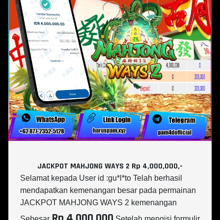
JACKPOT MAHJONG WAYS 2 Rp 4,000,000,-
Selamat kepada User id :gu*l*to Telah berhasil
mendapatkan kemenangan besar pada permainan
JACKPOT MAHJONG WAYS 2 kemenangan
Rp 4,000,000
Sebesar
Setelah mengisi formulir