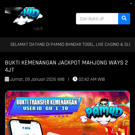
togel togel
pam4d
pam4d
pam4d
pam4d
pam4d
pam4d
pam4d
pam4d
pam4d
pam4d
pam4d
pam4d
pam4d
pam4d
pam4d
pam4d
pam4d
pam4d
pam4d
pam4d
pam4d
pam4d
pam4d
pam4d
pam4d
pam4d
pam4d
pam4d
pam4d
pam4d
pam4d
pam4d
pam4d
pam4d
pam4d
pam4d
pam4d
pam4d
pam4d
pam4d
pam4d
pam4d
pam4d
pam4d
pam4d
pam4d
LAMAT DATANG DI PAM4D BANDAR TOGEL, LIVE CASINO & SLOT TERBAIK
BUKTI KEMENANGAN JACKPOT MAHJONG WAYS 2
4JT
Jumat, 09 Januari 2026 WIB
|
02:42 AM WIB