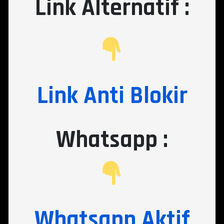
Link Alternatif :
Link Anti Blokir
Whatsapp :
Whatsapp Aktif