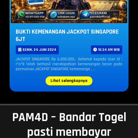
BUKTI KEMENANGAN JACKPOT SINGAPORE
6JT
SENIN, 24 JUNI 2024
10:34 AM WIB
JACKPOT SINGAPORE Rp 6,000,000,- Selamat kepada User id :
r*a*8 Telah berhasil mendapatkan kemenangan besar pada
permainan JACKPOT SINGAPORE kemenanga . . .
Lihat selengkapnya
PAM4D – Bandar Togel
pasti membayar