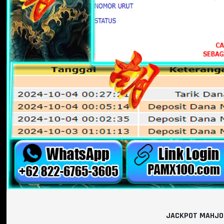
JACKPOT MAHJON