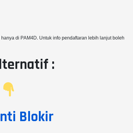
i hanya di PAM4D. Untuk info pendaftaran lebih lanjut boleh
lternatif :
nti Blokir