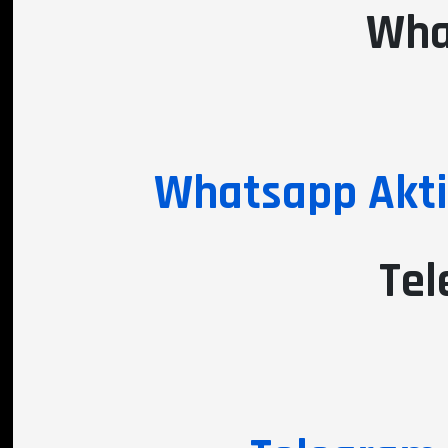
Wha
Whatsapp Akti
Tel