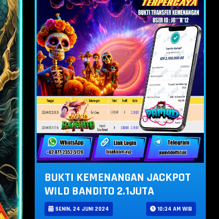
BUKTI KEMENANGAN JACKPOT
WILD BANDITO 2.1JUTA
SENIN, 24 JUNI 2024
10:34 AM WIB