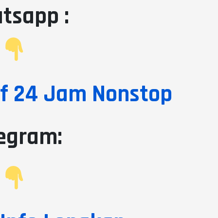
tsapp :
f 24 Jam Nonstop
egram: