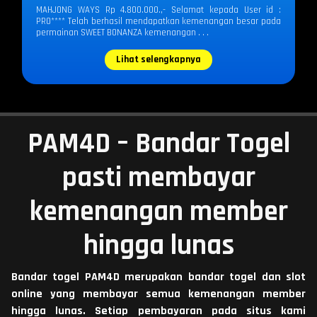
MAHJONG WAYS Rp 4.800.000.,- Selamat kepada User id :
PRO**** Telah berhasil mendapatkan kemenangan besar pada
permainan SWEET BONANZA kemenangan . . .
Lihat selengkapnya
PAM4D – Bandar Togel
pasti membayar
kemenangan member
hingga lunas
Bandar togel PAM4D merupakan bandar togel dan slot
online yang membayar semua kemenangan member
hingga lunas. Setiap pembayaran pada situs kami