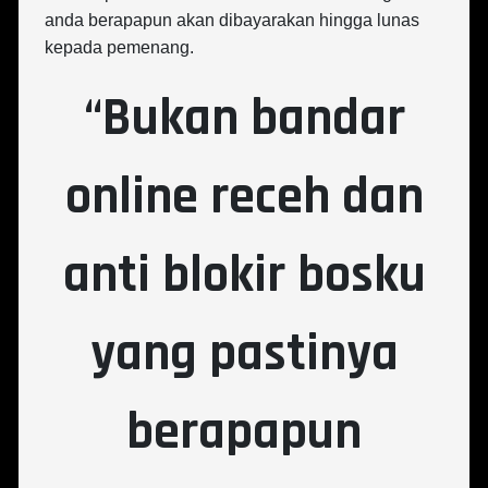
anda berapapun akan dibayarakan hingga lunas
kepada pemenang.
“Bukan bandar
online receh dan
anti blokir bosku
yang pastinya
berapapun