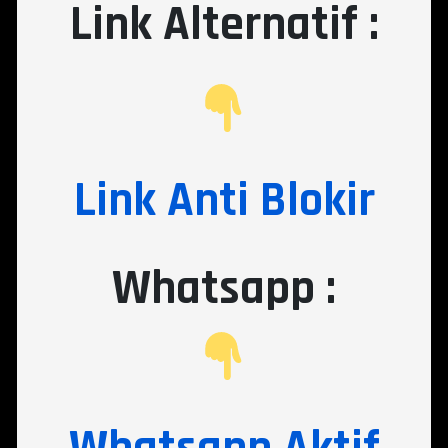
Link Alternatif :
Link Anti Blokir
Whatsapp :