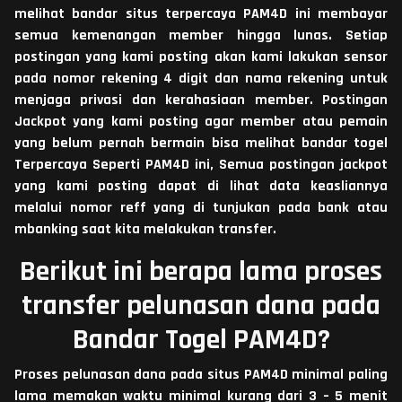
melihat bandar situs terpercaya PAM4D ini membayar
semua kemenangan member hingga lunas. Setiap
postingan yang kami posting akan kami lakukan sensor
pada nomor rekening 4 digit dan nama rekening untuk
menjaga privasi dan kerahasiaan member. Postingan
Jackpot yang kami posting agar member atau pemain
yang belum pernah bermain bisa melihat bandar togel
Terpercaya
Seperti PAM4D ini, Semua postingan jackpot
yang kami posting dapat di lihat data keasliannya
melalui nomor reff yang di tunjukan pada bank atau
mbanking saat kita melakukan transfer.
Berikut ini berapa lama proses
transfer pelunasan dana pada
Bandar Togel PAM4D?
Proses pelunasan dana pada situs PAM4D minimal paling
lama memakan waktu minimal kurang dari 3 – 5 menit