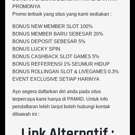
PROMONYA
Promo terbaik yang situs yang kami sediakan :
BONUS NEW MEMBER SLOT 100%
BONUS MEMBER BARU SEBESAR 20%
BONUS DEPOSIT SEBESAR 5%
BONUS LUCKY SPIN
BONUS CASHBACK SLOT GAMES 5%
BONUS REFFERENSI 1% SEUMUR HIDUP
BONUS ROLLINGAN SLOT & LIVEGAMES 0.3%
EVENT EXCLUSIVE SETIAP HARINYA
Ayo segera daftarkan diri anda pada situs
terpercaya kami hanya di PAM4D. Untuk info
pendaftaran lebih lanjut boleh hubungi kontak
dibawah ini :
Link Alternatif :