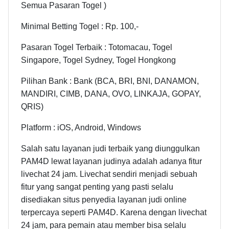
Semua Pasaran Togel )
Minimal Betting Togel : Rp. 100,-
Pasaran Togel Terbaik : Totomacau, Togel
Singapore, Togel Sydney, Togel Hongkong
Pilihan Bank : Bank (BCA, BRI, BNI, DANAMON,
MANDIRI, CIMB, DANA, OVO, LINKAJA, GOPAY,
QRIS)
Platform : iOS, Android, Windows
Salah satu layanan judi terbaik yang diunggulkan
PAM4D lewat layanan judinya adalah adanya fitur
livechat 24 jam. Livechat sendiri menjadi sebuah
fitur yang sangat penting yang pasti selalu
disediakan situs penyedia layanan judi online
terpercaya seperti PAM4D. Karena dengan livechat
24 jam, para pemain atau member bisa selalu