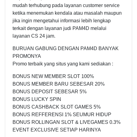
mudah terhubung pada layanan customer service
ketika menemukan kendala atau masalah maupun
jika ingin mengetahui informasi lebih lengkap
terkait dengan layanan judi PAM4D melalui
layanan CS 24 jam.
BURUAN GABUNG DENGAN PAM4D BANYAK
PROMONYA
Promo terbaik yang situs yang kami sediakan :
BONUS NEW MEMBER SLOT 100%
BONUS MEMBER BARU SEBESAR 20%
BONUS DEPOSIT SEBESAR 5%
BONUS LUCKY SPIN
BONUS CASHBACK SLOT GAMES 5%
BONUS REFFERENSI 1% SEUMUR HIDUP
BONUS ROLLINGAN SLOT & LIVEGAMES 0.3%
EVENT EXCLUSIVE SETIAP HARINYA