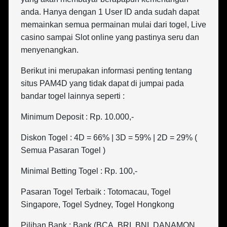
anda. Hanya dengan 1 User ID anda sudah dapat
memainkan semua permainan mulai dari togel, Live
casino sampai Slot online yang pastinya seru dan
menyenangkan.
Berikut ini merupakan informasi penting tentang
situs PAM4D yang tidak dapat di jumpai pada
bandar togel lainnya seperti :
Minimum Deposit : Rp. 10.000,-
Diskon Togel : 4D = 66% | 3D = 59% | 2D = 29% (
Semua Pasaran Togel )
Minimal Betting Togel : Rp. 100,-
Pasaran Togel Terbaik : Totomacau, Togel
Singapore, Togel Sydney, Togel Hongkong
Pilihan Bank : Bank (BCA, BRI, BNI, DANAMON,