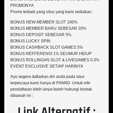
PROMONYA
Promo terbaik yang situs yang kami sediakan :
BONUS NEW MEMBER SLOT 100%
BONUS MEMBER BARU SEBESAR 20%
BONUS DEPOSIT SEBESAR 5%
BONUS LUCKY SPIN
BONUS CASHBACK SLOT GAMES 5%
BONUS REFFERENSI 1% SEUMUR HIDUP
BONUS ROLLINGAN SLOT & LIVEGAMES 0.3%
EVENT EXCLUSIVE SETIAP HARINYA
Ayo segera daftarkan diri anda pada situs
terpercaya kami hanya di PAM4D. Untuk info
pendaftaran lebih lanjut boleh hubungi kontak
dibawah ini :
Link Alternatif :