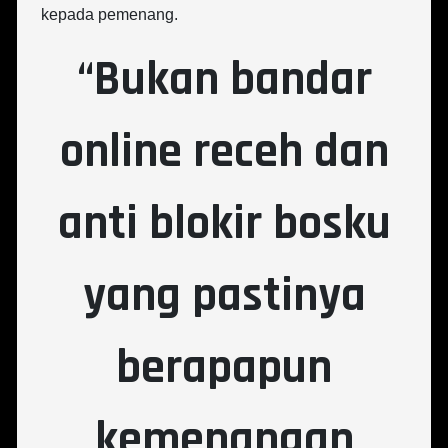
kepada pemenang.
“Bukan bandar
online receh dan
anti blokir bosku
yang pastinya
berapapun
kemenangan