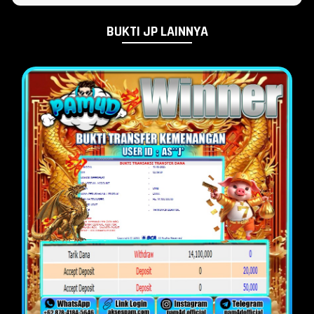
BUKTI JP LAINNYA