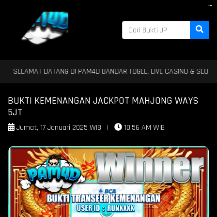
togel togel
pam4d
pam4d
pam4d
pam4d
pam4d
pam4d
pam4d
pam4d
pam4d
pam4d
pam4d
pam4d
pam4d
pam4d
pam4d
bandar togel
bandar togel
bandar togel
PAM4D
togel lotto
PAM4D
togel lotto
PAM4D
PAM4D
PAM4D
situs togel
situs togel
situs togel
situs togel
situs togel
pam4d
pam4d
pam4d
pam4d
pam4d
pam4d
pam4d
pam4d
pam4d
pam4d
pam4d
pam4d
pam4d
pam4d
pam4d
pam4d
AMAT DATANG DI PAM4D BANDAR TOGEL, LIVE CASINO & SLOT TERBAIK 
BUKTI KEMENANGAN JACKPOT MAHJONG WAYS
5JT
Jumat, 17 Januari 2025 WIB
|
10:56 AM WIB