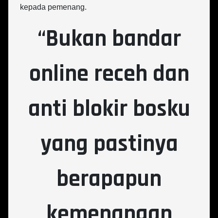
kepada pemenang.
“Bukan bandar
online receh dan
anti blokir bosku
yang pastinya
berapapun
kemenangan