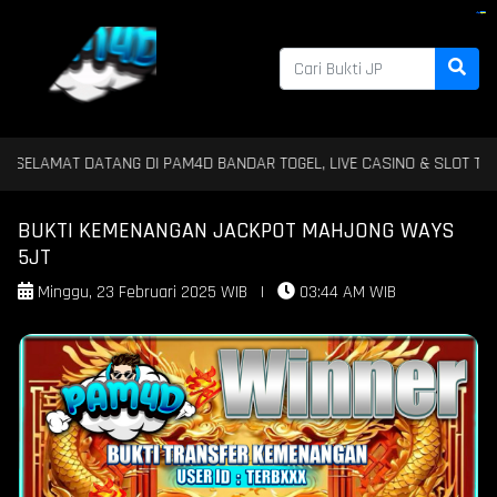
togel togel
pam4d
pam4d
pam4d
pam4d
pam4d
pam4d
pam4d
pam4d
pam4d
pam4d
pam4d
pam4d
pam4d
pam4d
pam4d
bandar togel
bandar togel
bandar togel
PAM4D
togel lotto
PAM4D
togel lotto
PAM4D
PAM4D
PAM4D
situs togel
situs togel
situs togel
situs togel
situs togel
pam4d
pam4d
pam4d
pam4d
pam4d
pam4d
pam4d
pam4d
pam4d
pam4d
pam4d
pam4d
pam4d
pam4d
pam4d
pam4d
AMAT DATANG DI PAM4D BANDAR TOGEL, LIVE CASINO & SLOT TERBAIK 
BUKTI KEMENANGAN JACKPOT MAHJONG WAYS
5JT
Minggu, 23 Februari 2025 WIB
|
03:44 AM WIB