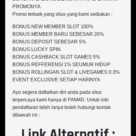
PROMONYA
Promo terbaik yang situs yang kami sediakan :
BONUS NEW MEMBER SLOT 100%
BONUS MEMBER BARU SEBESAR 20%
BONUS DEPOSIT SEBESAR 5%
BONUS LUCKY SPIN
BONUS CASHBACK SLOT GAMES 5%
BONUS REFFERENSI 1% SEUMUR HIDUP
BONUS ROLLINGAN SLOT & LIVEGAMES 0.3%
EVENT EXCLUSIVE SETIAP HARINYA
Ayo segera daftarkan diri anda pada situs
terpercaya kami hanya di PAM4D. Untuk info
pendaftaran lebih lanjut boleh hubungi kontak
dibawah ini :
Link Alternatif :