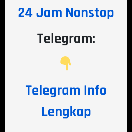
24 Jam Nonstop
Telegram:
Telegram Info
Lengkap