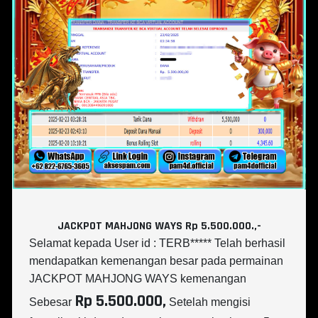
JACKPOT MAHJONG WAYS Rp 5.500.000.,-
Selamat kepada User id : TERB***** Telah berhasil
mendapatkan kemenangan besar pada permainan
JACKPOT MAHJONG WAYS kemenangan
Rp 5.500.000,
Sebesar
Setelah mengisi