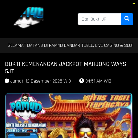
togel togel
pam4d
pam4d
pam4d
pam4d
pam4d
pam4d
pam4d
pam4d
pam4d
pam4d
pam4d
pam4d
pam4d
pam4d
pam4d
pam4d
pam4d
pam4d
pam4d
pam4d
pam4d
pam4d
pam4d
pam4d
pam4d
pam4d
pam4d
pam4d
pam4d
pam4d
pam4d
pam4d
pam4d
pam4d
pam4d
pam4d
pam4d
pam4d
pam4d
pam4d
pam4d
pam4d
pam4d
pam4d
pam4d
pam4d
MAT DATANG DI PAM4D BANDAR TOGEL, LIVE CASINO & SLOT TERBAIK D
BUKTI KEMENANGAN JACKPOT MAHJONG WAYS
5JT
Jumat, 12 Desember 2025 WIB
|
04:51 AM WIB