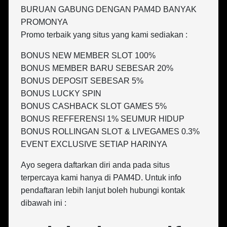
BURUAN GABUNG DENGAN PAM4D BANYAK
PROMONYA
Promo terbaik yang situs yang kami sediakan :
BONUS NEW MEMBER SLOT 100%
BONUS MEMBER BARU SEBESAR 20%
BONUS DEPOSIT SEBESAR 5%
BONUS LUCKY SPIN
BONUS CASHBACK SLOT GAMES 5%
BONUS REFFERENSI 1% SEUMUR HIDUP
BONUS ROLLINGAN SLOT & LIVEGAMES 0.3%
EVENT EXCLUSIVE SETIAP HARINYA
Ayo segera daftarkan diri anda pada situs
terpercaya kami hanya di PAM4D. Untuk info
pendaftaran lebih lanjut boleh hubungi kontak
dibawah ini :