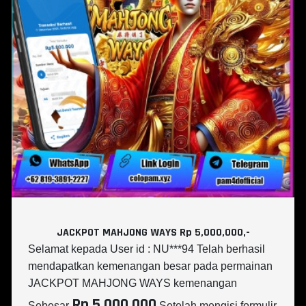
JACKPOT MAHJONG WAYS Rp 5,000,000,-
Selamat kepada User id : NU***94 Telah berhasil
mendapatkan kemenangan besar pada permainan
JACKPOT MAHJONG WAYS kemenangan
Rp 5,000,000
Sebesar
Setelah mengisi formulir