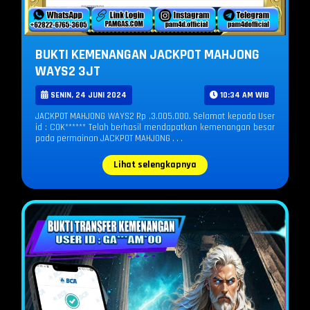
BUKTI KEMENANGAN JACKPOT MAHJONG
WAYS2 3JT
SENIN, 24 JUNI 2024
10:34 AM WIB
JACKPOT MAHJONG WAYS2 Rp .3.005.000. Selamat kepada User
id : COK****** Telah berhasil mendapatkan kemenangan besar
pada permainan JACKPOT MAHJONG . . .
Lihat selengkapnya