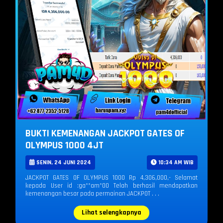
BUKTI KEMENANGAN JACKPOT GATES OF
OLYMPUS 1000 4JT
SENIN, 24 JUNI 2024
10:34 AM WIB
JACKPOT GATES OF OLYMPUS 1000 Rp 4,306,000,- Selamat
kepada User id :ga**am*00 Telah berhasil mendapatkan
kemenangan besar pada permainan JACKPOT . . .
Lihat selengkapnya