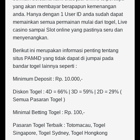
yang akan membayar berapapun kemenangan
anda. Hanya dengan 1 User ID anda sudah dapat
memainkan semua permainan mulai dari togel, Live
casino sampai Slot online yang pastinya seru dan
menyenangkan.
Berikut ini merupakan informasi penting tentang
situs PAM4D yang tidak dapat di jumpai pada
bandar togel lainnya seperti :
Minimum Deposit : Rp. 10.000,-
Diskon Togel : 4D = 66% | 3D = 59% | 2D = 29% (
Semua Pasaran Togel )
Minimal Betting Togel : Rp. 100,-
Pasaran Togel Terbaik : Totomacau, Togel
Singapore, Togel Sydney, Togel Hongkong