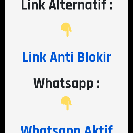
Link Alternatif :
Link Anti Blokir
Whatsapp :
Whatsapp Aktif