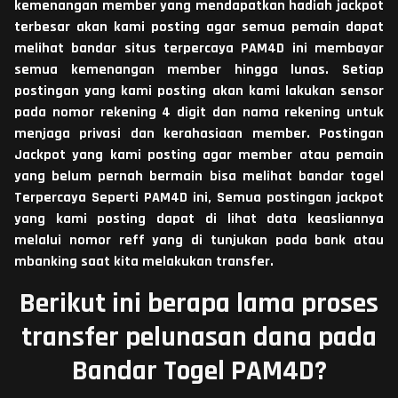
kemenangan member yang mendapatkan hadiah jackpot
terbesar akan kami posting agar semua pemain dapat
melihat bandar situs terpercaya PAM4D ini membayar
semua kemenangan member hingga lunas. Setiap
postingan yang kami posting akan kami lakukan sensor
pada nomor rekening 4 digit dan nama rekening untuk
menjaga privasi dan kerahasiaan member. Postingan
Jackpot yang kami posting agar member atau pemain
yang belum pernah bermain bisa melihat bandar togel
Terpercaya
Seperti PAM4D ini, Semua postingan jackpot
yang kami posting dapat di lihat data keasliannya
melalui nomor reff yang di tunjukan pada bank atau
mbanking saat kita melakukan transfer.
Berikut ini berapa lama proses
transfer pelunasan dana pada
Bandar Togel PAM4D?