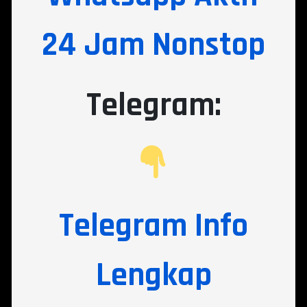
24 Jam Nonstop
Telegram:
Telegram Info
Lengkap