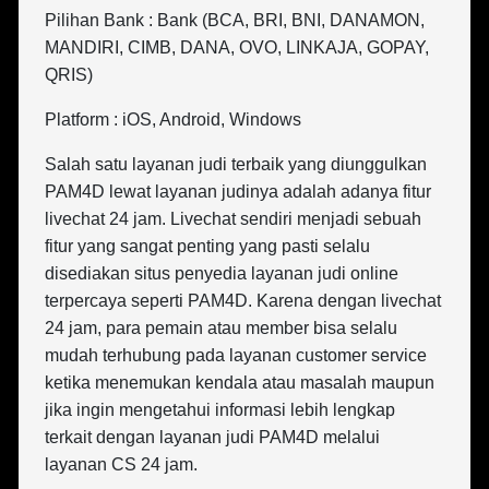
Pilihan Bank : Bank (BCA, BRI, BNI, DANAMON,
MANDIRI, CIMB, DANA, OVO, LINKAJA, GOPAY,
QRIS)
Platform : iOS, Android, Windows
Salah satu layanan judi terbaik yang diunggulkan
PAM4D lewat layanan judinya adalah adanya fitur
livechat 24 jam. Livechat sendiri menjadi sebuah
fitur yang sangat penting yang pasti selalu
disediakan situs penyedia layanan judi online
terpercaya seperti PAM4D. Karena dengan livechat
24 jam, para pemain atau member bisa selalu
mudah terhubung pada layanan customer service
ketika menemukan kendala atau masalah maupun
jika ingin mengetahui informasi lebih lengkap
terkait dengan layanan judi PAM4D melalui
layanan CS 24 jam.