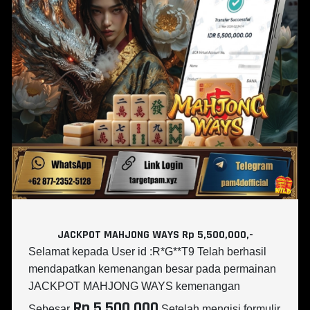
JACKPOT MAHJONG WAYS Rp 5,500,000,-
Selamat kepada User id :R*G**T9 Telah berhasil
mendapatkan kemenangan besar pada permainan
JACKPOT MAHJONG WAYS kemenangan
Rp 5,500,000
Sebesar
Setelah mengisi formulir