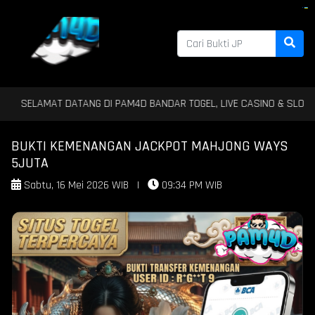
togel togel
pam4d
pam4d
pam4d
pam4d
pam4d
pam4d
pam4d
pam4d
pam4d
pam4d
pam4d
pam4d
pam4d
pam4d
pam4d
pam4d
pam4d
pam4d
pam4d
pam4d
pam4d
pam4d
pam4d
pam4d
pam4d
pam4d
pam4d
pam4d
pam4d
pam4d
pam4d
pam4d
pam4d
pam4d
pam4d
pam4d
pam4d
pam4d
pam4d
pam4d
pam4d
pam4d
pam4d
pam4d
pam4d
pam4d
pam4d
LAMAT DATANG DI PAM4D BANDAR TOGEL, LIVE CASINO & SLOT TERBAIK
BUKTI KEMENANGAN JACKPOT MAHJONG WAYS
5JUTA
Sabtu, 16 Mei 2026 WIB
|
09:34 PM WIB