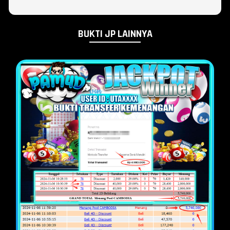
BUKTI JP LAINNYA