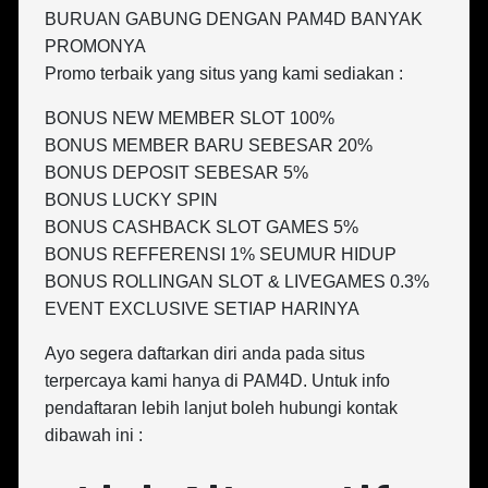
BURUAN GABUNG DENGAN PAM4D BANYAK
PROMONYA
Promo terbaik yang situs yang kami sediakan :
BONUS NEW MEMBER SLOT 100%
BONUS MEMBER BARU SEBESAR 20%
BONUS DEPOSIT SEBESAR 5%
BONUS LUCKY SPIN
BONUS CASHBACK SLOT GAMES 5%
BONUS REFFERENSI 1% SEUMUR HIDUP
BONUS ROLLINGAN SLOT & LIVEGAMES 0.3%
EVENT EXCLUSIVE SETIAP HARINYA
Ayo segera daftarkan diri anda pada situs
terpercaya kami hanya di PAM4D. Untuk info
pendaftaran lebih lanjut boleh hubungi kontak
dibawah ini :